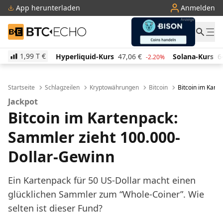
App herunterladen
Anmelden
BTC-ECHO
1,99 T
€
Hyperliquid-Kurs
47,06
€
Solana-Kurs
64,79
€
TR
-2.20%
3.10%
Startseite
Schlagzeilen
Kryptowährungen
Bitcoin
Bitcoin im Kart
Jackpot
Bitcoin im Kartenpack:
Sammler zieht 100.000-
Dollar-Gewinn
Ein Kartenpack für 50 US-Dollar macht einen
glücklichen Sammler zum “Whole-Coiner”. Wie
selten ist dieser Fund?