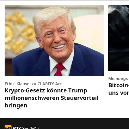
Meinungs
Ethik-Klausel zu CLARITY Act
Bitcoi
Krypto-Gesetz könnte Trump
uns vor
millionenschweren Steuervorteil
bringen
Footer
Zur Startseite