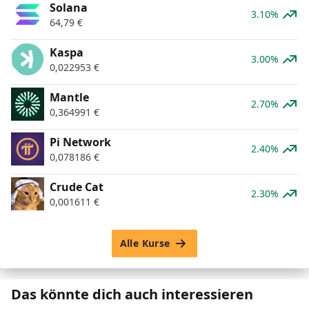
Solana
3.10%
64,79
€
Kaspa
3.00%
0,022953
€
Mantle
2.70%
0,364991
€
Pi Network
2.40%
0,078186
€
Crude Cat
2.30%
0,001611
€
Alle Kurse
Das könnte dich auch interessieren