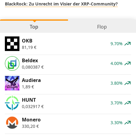
BlackRock: Zu Unrecht im Visier der XRP-Community?
Top
Flop
OKB
9.70%
81,19
€
Beldex
4.00%
0,080387
€
Audiera
3.80%
1,89
€
HUNT
3.70%
0,032917
€
Monero
3.30%
330,20
€