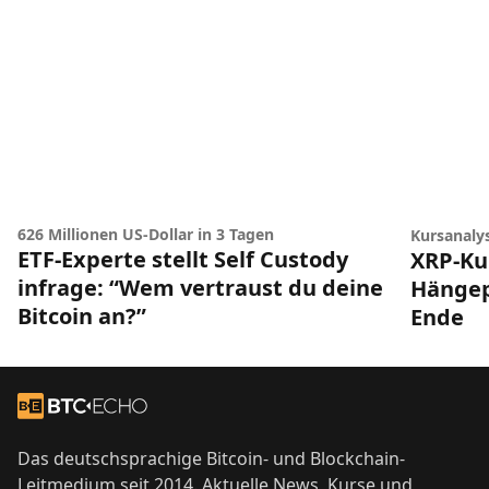
626 Millionen US-Dollar in 3 Tagen
Kursanaly
ETF-Experte stellt Self Custody
XRP-Ku
infrage: “Wem vertraust du deine
Hängep
Bitcoin an?”
Ende
Footer
Zur Startseite
Das deutschsprachige Bitcoin- und Blockchain-
Leitmedium seit 2014. Aktuelle News, Kurse und