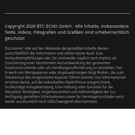
Copyright
2026
BTC-ECHO GmbH - Alle Inhalte, insbesondere
Texte, Videos, Fotografien und Grafiken sind urheberrechtlich
geschützt
Disclaimer: Alle auf der Webseite dargestellten Inhalte dienen
ausschließlich der Information und stellen keine Kauf- bzw.
Verkaufsempfehlungen dar. Sie sind weder explizit noch implizit als
Zusicherung einer bestimmten Kursentwicklung der genannten
Finanzinstrumente oder als Handlungsaufforderung zu verstehen. Der
Erwerb von Wertpapieren oder Kryptowährungen birgt Risiken, die zum
Totalverlust des eingesetzten Kapitals führen können. Die Informationen
ersetzen keine, auf die individuellen Bedürfnisse ausgerichtete,
fachkundige Anlageberatung. Eine Haftung oder Garantie für die
Aktualität, Richtigkeit, Angemessenheit und Vollständigkeit der zur
Verfügung gestellten Informationen sowie für Vermögensschäden wird
weder ausdrücklich noch stillschweigend übernommen.