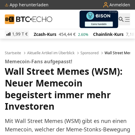
App herunterladen
Anmelden
BTC-ECHO
1,99 T
€
Zcash-Kurs
454,44
€
Chainlink-Kurs
7,18
€
Pi 
%
2.60%
0.50%
Startseite
Aktuelle Artikel im Überblick
Sponsored
Wall Street Meme
Memecoin-Fans aufgepasst!
Wall Street Memes (WSM):
Neuer Memecoin
begeistert immer mehr
Investoren
Mit Wall Street Memes (WSM) gibt es nun einen
Memecoin, welcher der Meme-Stonks-Bewegung