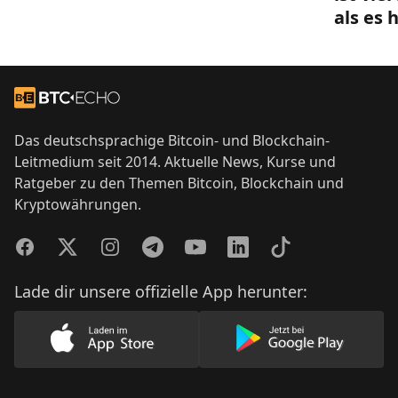
als es 
Footer
Zur Startseite
Das deutschsprachige Bitcoin- und Blockchain-
Leitmedium seit 2014. Aktuelle News, Kurse und
Ratgeber zu den Themen Bitcoin, Blockchain und
Kryptowährungen.
Facebook
Twitter
Instagram
Telegram
YouTube
LinkedIn
TikTok
Lade dir unsere offizielle App herunter:
Lade unsere App im AppStore herunter
Lade unsere App