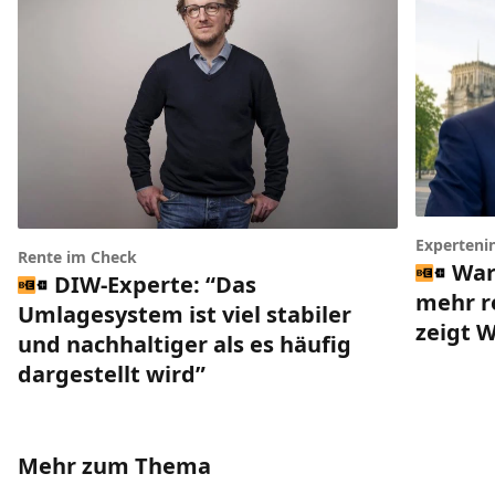
Experteni
Rente im Check
War
DIW-Experte: “Das
mehr r
Umlagesystem ist viel stabiler
zeigt 
und nachhaltiger als es häufig
dargestellt wird”
Mehr zum Thema