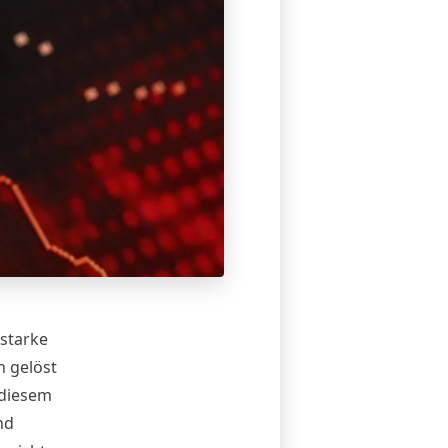
starke
 gelöst
 diesem
nd