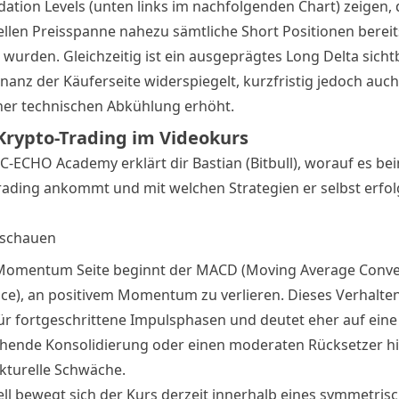
dation Levels (unten links im nachfolgenden Chart) zeigen, 
ellen Preisspanne nahezu sämtliche Short Positionen bereit
 wurden. Gleichzeitig ist ein ausgeprägtes Long Delta sicht
nanz der Käuferseite widerspiegelt, kurzfristig jedoch auch
iner technischen Abkühlung erhöht.
Krypto-Trading im Videokurs
TC-ECHO Academy erklärt dir Bastian (Bitbull), worauf es be
rading ankommt und mit welchen Strategien er selbst erfol
inschauen
Momentum Seite beginnt der MACD (Moving Average Conv
ce), an positivem Momentum zu verlieren. Dieses Verhalten
für fortgeschrittene Impulsphasen und deutet eher auf eine
hende Konsolidierung oder einen moderaten Rücksetzer hin
ukturelle Schwäche.
ell bewegt sich der Kurs derzeit innerhalb eines symmetris