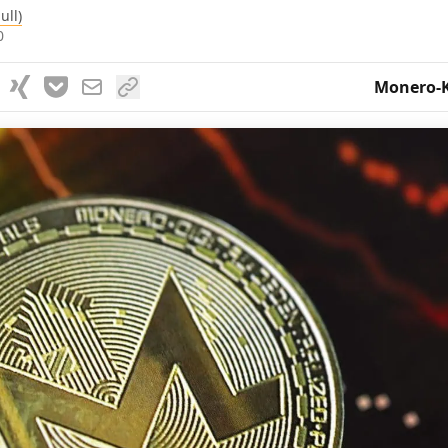
ull)
0
Monero-