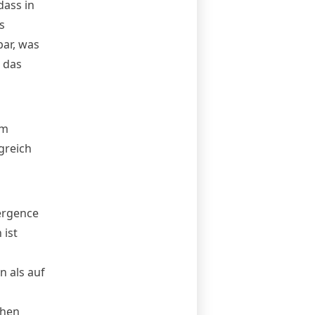
dass in
s
bar, was
 das
im
greich
ergence
 ist
 als auf
chen