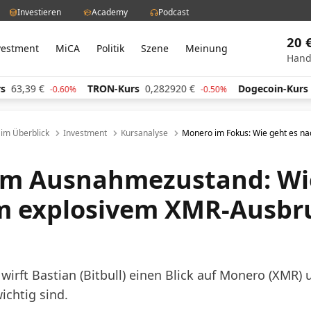
Investieren
Academy
Podcast
20 
vestment
MiCA
Politik
Szene
Meinung
Hand
63,39
€
TRON-Kurs
0,282920
€
Dogecoin-Kurs
0
-0.60%
-0.50%
l im Überblick
Investment
Kursanalyse
Monero im Fokus: Wie geht es n
im Ausnahmezustand: Wie
 explosivem XMR-Ausbru
wirft Bastian (Bitbull) einen Blick auf Monero (XMR) 
ichtig sind.