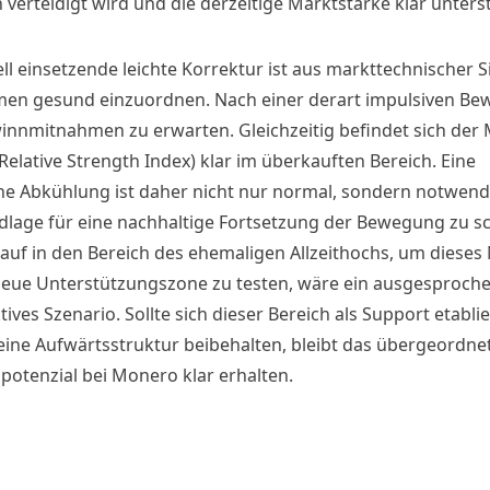
verteidigt wird und die derzeitige Marktstärke klar unterst
ll einsetzende leichte Korrektur ist aus markttechnischer Si
en gesund einzuordnen. Nach einer derart impulsiven B
innmitnahmen zu erwarten. Gleichzeitig befindet sich der 
(Relative Strength Index) klar im überkauften Bereich. Eine
he Abkühlung ist daher nicht nur normal, sondern notwend
dlage für eine nachhaltige Fortsetzung der Bewegung zu sc
lauf in den Bereich des ehemaligen Allzeithochs, um dieses
neue Unterstützungszone zu testen, wäre ein ausgesproch
ives Szenario. Sollte sich dieser Bereich als Support etabli
seine Aufwärtsstruktur beibehalten, bleibt das übergeordne
potenzial bei Monero klar erhalten.