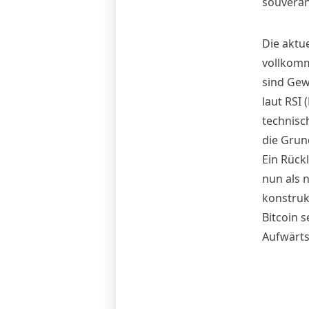
souverän 
Die aktue
vollkomm
sind Gew
laut RSI 
technisc
die Grun
Ein Rück
nun als 
konstrukt
Bitcoin 
Aufwärts