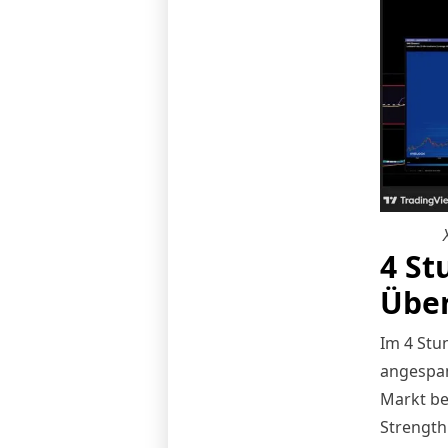
4 St
Über
Im 4 Stu
angespan
Markt be
Strength 