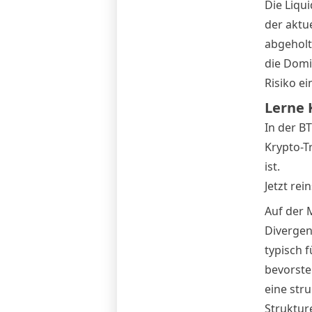
Die Liqui
der aktu
abgeholt
die Domi
Risiko e
Lerne 
In der B
Krypto-T
ist.
Jetzt re
Auf der 
Divergen
typisch 
bevorste
eine str
Struktur