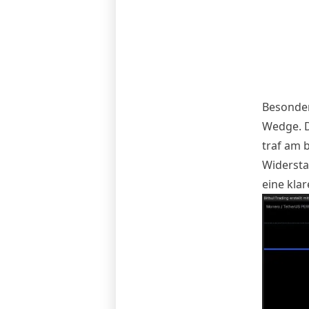
Besonder
Wedge. D
traf am 
Widersta
eine kla