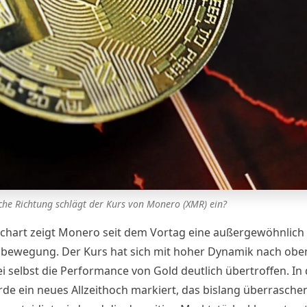
che Richtung schlägt der Kurs von Monero (XMR) ein?
chart zeigt Monero seit dem Vortag eine außergewöhnlich 
bewegung. Der Kurs hat sich mit hoher Dynamik nach oben
i selbst die Performance von Gold deutlich übertroffen. In
de ein neues Allzeithoch markiert, das bislang überrasche