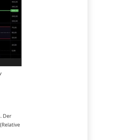
w
. Der
(Relative