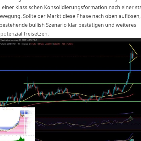
, einer klassischen Konsolidierungsformation nach einer st
wegung. Sollte der Markt diese Phase nach oben auflösen
 bestehende bullish Szenario klar bestätigen und weiteres
potenzial freisetzen.