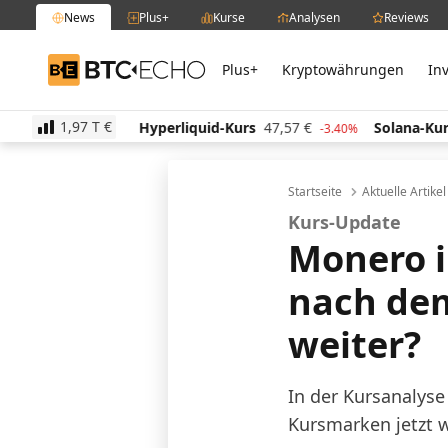
News
Plus+
Kurse
Analysen
Reviews
Plus+
Kryptowährungen
In
BTC-ECHO
1,97 T
€
513,09
€
Hyperliquid-Kurs
47,57
€
Solana-Kurs
-0.60%
-3.40%
Startseite
Aktuelle Artike
Kurs-Update
Monero 
nach dem
weiter?
In der Kursanalyse 
Kursmarken jetzt w