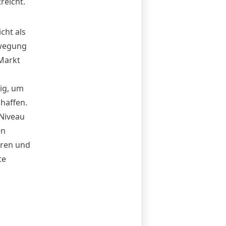
reicht.
cht als
ewegung
Markt
ig, um
haffen.
 Niveau
en
eren und
te