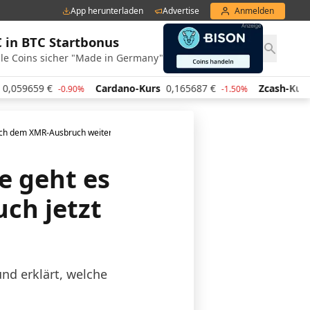
App herunterladen
Advertise
Anmelden
€ in BTC Startbonus
le Coins sicher "Made in Germany"
,059659
€
Cardano-Kurs
0,165687
€
Zcash-Kurs
4
-0.90%
-1.50%
ach dem XMR-Ausbruch weiter?
 geht es
ch jetzt
und erklärt, welche