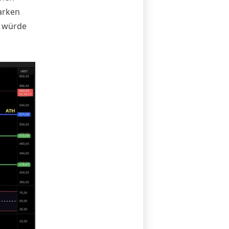
arken
, würde