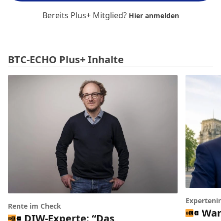
Bereits Plus+ Mitglied?
Hier anmelden
BTC-ECHO Plus+ Inhalte
Experteni
Rente im Check
War
DIW-Experte: “Das