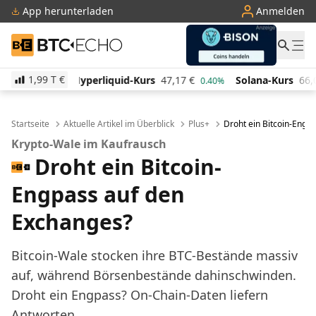
App herunterladen
Anmelden
BTC-ECHO
1,99 T
€
iquid-Kurs
47,17
€
Solana-Kurs
66,06
€
TRON-Ku
0.40%
2.00%
Startseite
Aktuelle Artikel im Überblick
Plus+
Droht ein Bitcoin-Engp
Krypto-Wale im Kaufrausch
Droht ein Bitcoin-
Engpass auf den
Exchanges?
Bitcoin-Wale stocken ihre BTC-Bestände massiv
auf, während Börsenbestände dahinschwinden.
Droht ein Engpass? On-Chain-Daten liefern
Antworten.