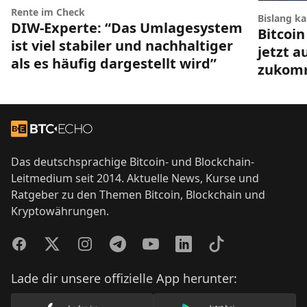
Rente im Check
Bislang k
DIW-Experte: “Das Umlagesystem
Bitcoin
ist viel stabiler und nachhaltiger
jetzt a
als es häufig dargestellt wird”
zukom
Footer
Zur Startseite
Das deutschsprachige Bitcoin- und Blockchain-
Leitmedium seit 2014. Aktuelle News, Kurse und
Ratgeber zu den Themen Bitcoin, Blockchain und
Kryptowährungen.
Facebook
Twitter
Instagram
Telegram
YouTube
LinkedIn
TikTok
Lade dir unsere offizielle App herunter: