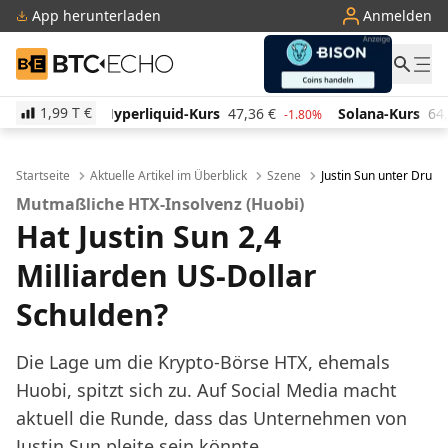
App herunterladen
Anmelden
BTC-ECHO
1,99 T
€
quid-Kurs
47,36
€
Solana-Kurs
64,78
€
TRON-Kur
-1.80%
2.50%
Startseite
Aktuelle Artikel im Überblick
Szene
Justin Sun unter Druck
Mutmaßliche HTX-Insolvenz (Huobi)
Hat Justin Sun 2,4
Milliarden US-Dollar
Schulden?
Die Lage um die Krypto-Börse HTX, ehemals
Huobi, spitzt sich zu. Auf Social Media macht
aktuell die Runde, dass das Unternehmen von
Justin Sun pleite sein könnte.