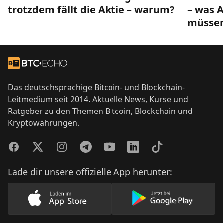
trotzdem fällt die Aktie – warum?
– was A
müsse
Footer
Zur Startseite
Das deutschsprachige Bitcoin- und Blockchain-
Leitmedium seit 2014. Aktuelle News, Kurse und
Ratgeber zu den Themen Bitcoin, Blockchain und
Kryptowährungen.
Facebook
Twitter
Instagram
Telegram
YouTube
LinkedIn
TikTok
Lade dir unsere offizielle App herunter:
Lade unsere App im AppStore herunter
Lade unsere App