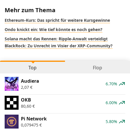
Mehr zum Thema
Ethereum-Kurs: Das spricht für weitere Kursgewinne
Ondo knickt ein: Wie tief könnte es noch gehen?
Solana macht das Rennen: Ripple-Anwalt verteidigt
BlackRock: Zu Unrecht im Visier der XRP-Community?
Top
Flop
Audiera
6.70%
2,07
€
OKB
6.00%
80,60
€
Pi Network
5.80%
0,079475
€