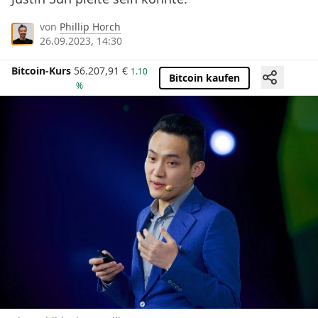
von
Phillip Horch
26.09.2023, 14:30
Bitcoin-Kurs
56.207,91
€
1.10
Bitcoin kaufen
%