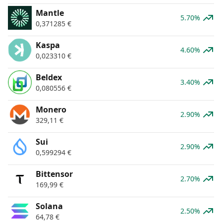
Mantle
5.70%
0,371285
€
Kaspa
4.60%
0,023310
€
Beldex
3.40%
0,080556
€
Monero
2.90%
329,11
€
Sui
2.90%
0,599294
€
Bittensor
2.70%
169,99
€
Solana
2.50%
64,78
€