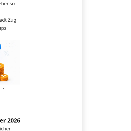
 ebenso
adt Zug,
ups
ce
er 2026
icher