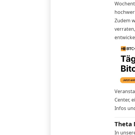
Wochenta
hochwert
Zudem wi
verraten
entwickel
Veransta
Center, 
Infos un
Theta 
In unser