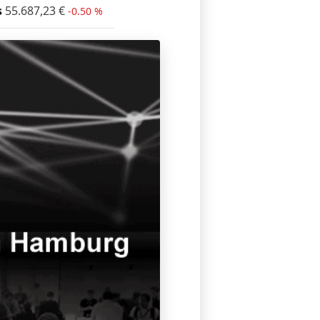
s
55.687,23
€
-0.50 %