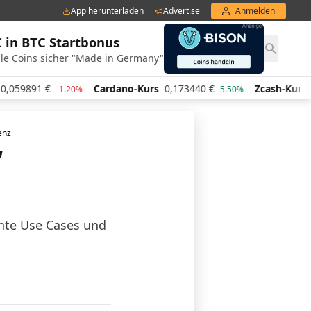
App herunterladen
Advertise
Anmelden
€ in BTC Startbonus
le Coins sicher "Made in Germany"
Cardano-Kurs
0,173440
€
Zcash-Kurs
437,43
€
-1.20%
5.50%
-
enz
“
chte Use Cases und