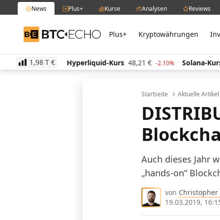
News
Plus+
Kurse
Analysen
Reviews
Plus+
Kryptowährungen
In
BTC-ECHO
1,98 T
€
€
Hyperliquid-Kurs
48,21
€
Solana-Kurs
62,87
€
-0.20%
-2.10%
Startseite
Aktuelle Artike
DISTRIBU
Blockcha
Auch dieses Jahr 
„hands-on“ Blockc
von
Christopher
19.03.2019, 16:1