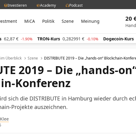
Investieren
Academy
Podcast
20 
vestment
MiCA
Politik
Szene
Meinung
Hand
TRON-Kurs
0,282991
€
Dogecoin-Kurs
0,059891
€
-1.90%
-0.10%
l im Überblick
Szene
DISTRIBUTE 2019 – Die „hands-on“ Blockchain-Konfer
TE 2019 – Die „hands-on
in-Konferenz
wird sich die DISTRIBUTE in Hamburg wieder durch e
hain-Projekte auszeichnen.
 Klee
5