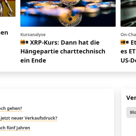
nen
Kursanalyse
On-Cha
h
XRP-Kurs: Dann hat die
E
Hängepartie charttechnisch
es ET
ein Ende
US-D
Ve
noch gehen?
Bl
 jetzt neuer Verkaufsdruck?
ch fünf Jahren