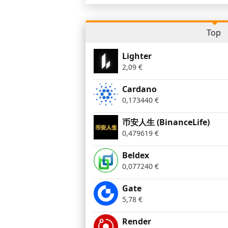
Top
Lighter
2,09
€
Cardano
0,173440
€
币安人生 (BinanceLife)
0,479619
€
Beldex
0,077240
€
Gate
5,78
€
Render