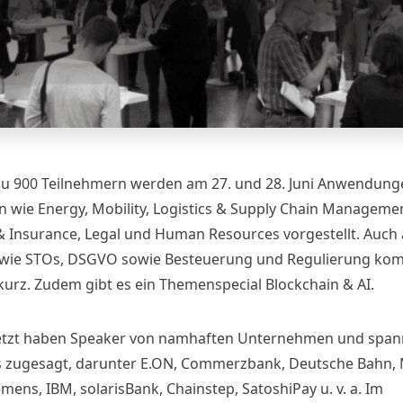
zu 900 Teilnehmern werden am 27. und 28. Juni Anwendung
n wie Energy, Mobility, Logistics & Supply Chain Managemen
& Insurance, Legal und Human Resources vorgestellt. Auch 
wie STOs, DSGVO sowie Besteuerung und Regulierung k
 kurz. Zudem gibt es ein Themenspecial Blockchain & AI.
jetzt haben Speaker von namhaften Unternehmen und spa
s zugesagt, darunter E.ON, Commerzbank, Deutsche Bahn,
ens, IBM, solarisBank, Chainstep, SatoshiPay u. v. a. Im