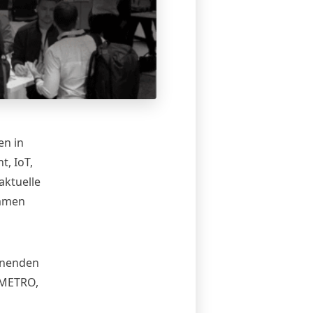
en in
t, IoT,
aktuelle
ommen
nnenden
 METRO,