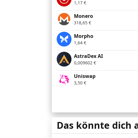
1,17
€
Monero
318,65
€
Morpho
1,64
€
AstraDex AI
0,009602
€
Uniswap
3,50
€
Das könnte dich 