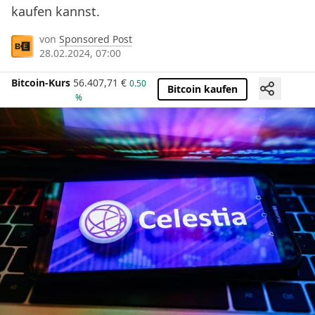
kaufen kannst.
von
Sponsored Post
28.02.2024, 07:00
Bitcoin-Kurs
56.407,71
€
0.50
Bitcoin kaufen
%