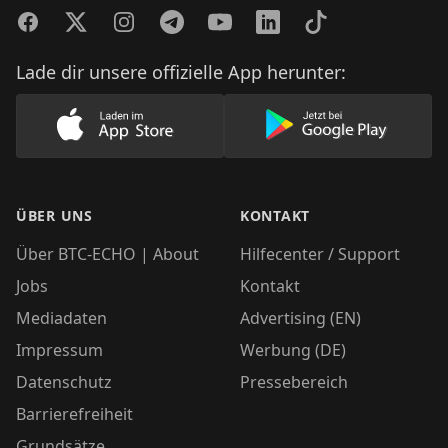
Facebook
Twitter
Instagram
Telegram
YouTube
LinkedIn
TikTok
Lade dir unsere offizielle App herunter:
Lade unsere App im AppStore herunter
Lade unsere App
ÜBER UNS
KONTAKT
Über BTC-ECHO | About
Hilfecenter / Support
Jobs
Kontakt
Mediadaten
Advertising (EN)
Impressum
Werbung (DE)
Datenschutz
Pressebereich
Barrierefreiheit
Grundsätze