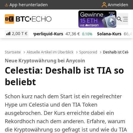
App herunterladen
Anmelden
BTC-ECHO
2,00 T
€
uid-Kurs
47,36
€
Solana-Kurs
66,42
€
TRON-Kurs
0.10%
0.70%
Startseite
Aktuelle Artikel im Überblick
Sponsored
Deshalb ist Celest
Neue Kryptowährung bei Anycoin
Celestia: Deshalb ist TIA so
beliebt
Schon kurz nach dem Start ist ein regelrechter
Hype um Celestia und den TIA Token
ausgebrochen. Der Kurs erreichte dabei ein
Rekordhoch nach dem anderen. Erfahre, warum
die Kryptowährung so gefragt ist und wie du TIA