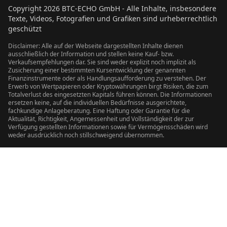
Copyright
2026
BTC-ECHO GmbH - Alle Inhalte, insbesondere
Texte, Videos, Fotografien und Grafiken sind urheberrechtlich
geschützt
Disclaimer: Alle auf der Webseite dargestellten Inhalte dienen
ausschließlich der Information und stellen keine Kauf- bzw.
Verkaufsempfehlungen dar. Sie sind weder explizit noch implizit als
Zusicherung einer bestimmten Kursentwicklung der genannten
Finanzinstrumente oder als Handlungsaufforderung zu verstehen. Der
Erwerb von Wertpapieren oder Kryptowährungen birgt Risiken, die zum
Totalverlust des eingesetzten Kapitals führen können. Die Informationen
ersetzen keine, auf die individuellen Bedürfnisse ausgerichtete,
fachkundige Anlageberatung. Eine Haftung oder Garantie für die
Aktualität, Richtigkeit, Angemessenheit und Vollständigkeit der zur
Verfügung gestellten Informationen sowie für Vermögensschäden wird
weder ausdrücklich noch stillschweigend übernommen.