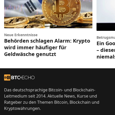
Neue Erkenntnisse
Betrugsm
Behörden schlagen Alarm: Krypto
Ein Goo
wird immer häufiger für
– diese
Geldwäsche genutzt
niemal
Footer
Zur Startseite
Das deutschsprachige Bitcoin- und Blockchain-
Leitmedium seit 2014. Aktuelle News, Kurse und
Ratgeber zu den Themen Bitcoin, Blockchain und
Kryptowährungen.