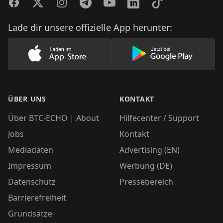
Facebook
Twitter
Instagram
Telegram
YouTube
LinkedIn
TikTok
Lade dir unsere offizielle App herunter:
Lade unsere App im AppStore herunter
Lade unsere App
ÜBER UNS
KONTAKT
Über BTC-ECHO | About
Hilfecenter / Support
Jobs
Kontakt
Mediadaten
Advertising (EN)
Impressum
Werbung (DE)
Datenschutz
Pressebereich
Barrierefreiheit
Grundsätze