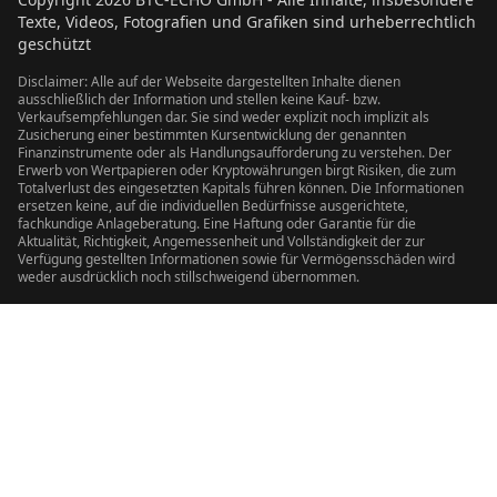
Texte, Videos, Fotografien und Grafiken sind urheberrechtlich
geschützt
Disclaimer: Alle auf der Webseite dargestellten Inhalte dienen
ausschließlich der Information und stellen keine Kauf- bzw.
Verkaufsempfehlungen dar. Sie sind weder explizit noch implizit als
Zusicherung einer bestimmten Kursentwicklung der genannten
Finanzinstrumente oder als Handlungsaufforderung zu verstehen. Der
Erwerb von Wertpapieren oder Kryptowährungen birgt Risiken, die zum
Totalverlust des eingesetzten Kapitals führen können. Die Informationen
ersetzen keine, auf die individuellen Bedürfnisse ausgerichtete,
fachkundige Anlageberatung. Eine Haftung oder Garantie für die
Aktualität, Richtigkeit, Angemessenheit und Vollständigkeit der zur
Verfügung gestellten Informationen sowie für Vermögensschäden wird
weder ausdrücklich noch stillschweigend übernommen.