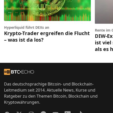
Hyperliquid führt DEXs an
Rente im 
Krypto-Trader ergreifen die Flucht
DIW-Ex
– was ist da los?
ist vie
als es 
Footer
Zur Startseite
Das deutschsprachige Bitcoin- und Blockchain-
Leitmedium seit 2014. Aktuelle News, Kurse und
Ratgeber zu den Themen Bitcoin, Blockchain und
Kryptowährungen.