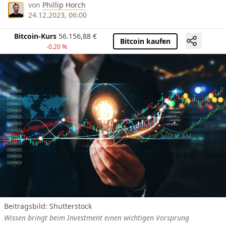
von
Phillip Horch
24.12.2023, 06:00
Bitcoin-Kurs
56.156,88
€
Bitcoin kaufen
-0.20 %
Beitragsbild: Shutterstock
Wissen bringt beim Investment einen wichtigen Vorsprung