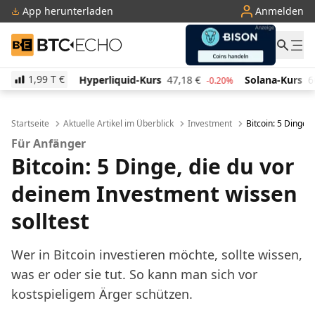
App herunterladen
Anmelden
BTC-ECHO
1,99 T
€
Hyperliquid-Kurs
47,18
€
Solana-Kurs
66,06
€
T
-0.20%
2.10%
Startseite
Aktuelle Artikel im Überblick
Investment
Bitcoin: 5 Dinge,
Für Anfänger
Bitcoin: 5 Dinge, die du vor
deinem Investment wissen
solltest
Wer in Bitcoin investieren möchte, sollte wissen,
was er oder sie tut. So kann man sich vor
kostspieligem Ärger schützen.