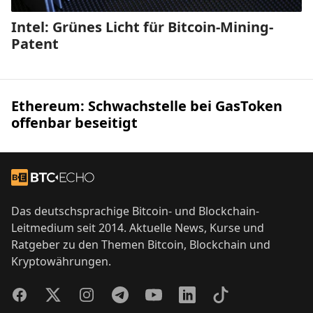
Intel: Grünes Licht für Bitcoin-Mining-
Patent
Ethereum: Schwachstelle bei GasToken
offenbar beseitigt
Footer
Zur Startseite
Das deutschsprachige Bitcoin- und Blockchain-
Leitmedium seit 2014. Aktuelle News, Kurse und
Ratgeber zu den Themen Bitcoin, Blockchain und
Kryptowährungen.
Facebook
Twitter
Instagram
Telegram
YouTube
LinkedIn
TikTok