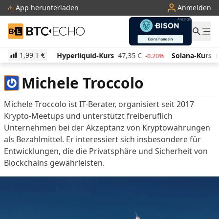
App herunterladen
Anmelden
BTC-ECHO
1,99 T
€
522,60
€
Hyperliquid-Kurs
47,35
€
Solana-Kurs
6
2.10%
-0.20%
Michele Troccolo
Michele Troccolo ist IT-Berater, organisiert seit 2017
Krypto-Meetups und unterstützt freiberuflich
Unternehmen bei der Akzeptanz von Kryptowährungen
als Bezahlmittel. Er interessiert sich insbesondere für
Entwicklungen, die die Privatsphäre und Sicherheit von
Blockchains gewährleisten.