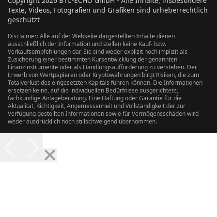
Copyright
2026
BTC-ECHO GmbH - Alle Inhalte, insbesondere
Texte, Videos, Fotografien und Grafiken sind urheberrechtlich
geschützt
Disclaimer: Alle auf der Webseite dargestellten Inhalte dienen
ausschließlich der Information und stellen keine Kauf- bzw.
Verkaufsempfehlungen dar. Sie sind weder explizit noch implizit als
Zusicherung einer bestimmten Kursentwicklung der genannten
Finanzinstrumente oder als Handlungsaufforderung zu verstehen. Der
Erwerb von Wertpapieren oder Kryptowährungen birgt Risiken, die zum
Totalverlust des eingesetzten Kapitals führen können. Die Informationen
ersetzen keine, auf die individuellen Bedürfnisse ausgerichtete,
fachkundige Anlageberatung. Eine Haftung oder Garantie für die
Aktualität, Richtigkeit, Angemessenheit und Vollständigkeit der zur
Verfügung gestellten Informationen sowie für Vermögensschäden wird
weder ausdrücklich noch stillschweigend übernommen.