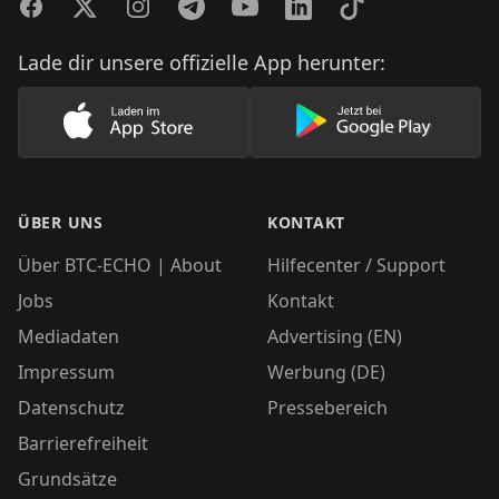
Facebook
Twitter
Instagram
Telegram
YouTube
LinkedIn
TikTok
Lade dir unsere offizielle App herunter:
Lade unsere App im AppStore herunter
Lade unsere App
ÜBER UNS
KONTAKT
Über BTC-ECHO | About
Hilfecenter / Support
Jobs
Kontakt
Mediadaten
Advertising (EN)
Impressum
Werbung (DE)
Datenschutz
Pressebereich
Barrierefreiheit
Grundsätze