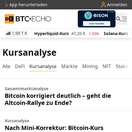
App herunterladen
Anmelden
BTC-ECHO
1,99 T
€
515,74
€
Hyperliquid-Kurs
47,20
€
Solana-Kurs
6
1.00%
-1.50%
Kursanalyse
Alle
DeFi
Kursanalyse
Märkte
Mining
NFT
Stakin
Gesamtmarktanalyse
Bitcoin korrigiert deutlich – geht die
Altcoin-Rallye zu Ende?
Kursanalyse
Nach Mini-Korrektur: Bitcoin-Kurs