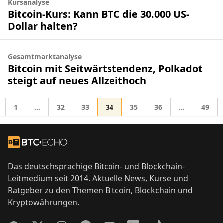
Kursanalyse
Bitcoin-Kurs: Kann BTC die 30.000 US-
Dollar halten?
Gesamtmarktanalyse
Bitcoin mit Seitwärtstendenz, Polkadot
steigt auf neues Allzeithoch
Gehe zur Seite
Gehe zur Seite
Gehe zur Seite
Gehe zur Seite
Gehe zur Seite
Gehe zur Seite
Gehe z
1
…
32
33
34
35
36
…
49
Zwischenseiten weggelassen
Zwischensei
he zu
Footer
Zur Startseite
Das deutschsprachige Bitcoin- und Blockchain-
Leitmedium seit 2014. Aktuelle News, Kurse und
Ratgeber zu den Themen Bitcoin, Blockchain und
Kryptowährungen.