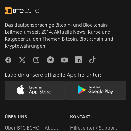
Footer
Zur Startseite
Das deutschsprachige Bitcoin- und Blockchain-
Leitmedium seit 2014. Aktuelle News, Kurse und
Ratgeber zu den Themen Bitcoin, Blockchain und
Kryptowährungen.
Facebook
Twitter
Instagram
Telegram
YouTube
LinkedIn
TikTok
Lade dir unsere offizielle App herunter:
Lade unsere App im AppStore herunter
Lade unsere App
ÜBER UNS
KONTAKT
Über BTC-ECHO | About
Hilfecenter / Support