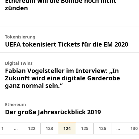
Ethereum will die Bombe noch nicht
zünden
Tokenisierung
UEFA tokenisiert Tickets für die EM 2020
Digital Twins
Fabian Vogelsteller im Interview: „In
Zukunft wird eine digitale Garderobe
ganz normal sein.“
Ethereum
Der große Jahresrückblick 2019
Gehe zur Seite
Gehe zur Seite
Gehe zur Seite
Gehe zur Seite
Gehe zur Seite
Gehe zur Seite
Gehe
1
…
122
123
124
125
126
…
130
Zwischenseiten weggelassen
Zwischens
zu