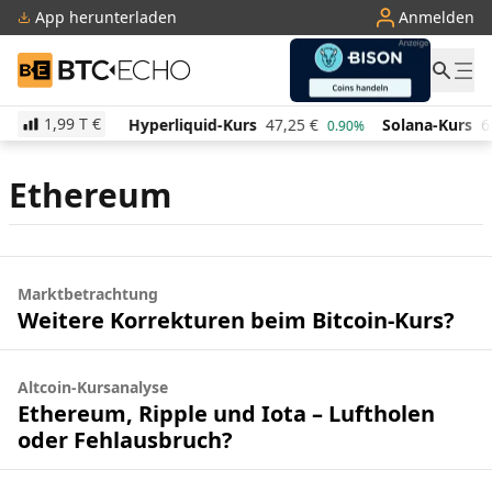
App herunterladen
Anmelden
BTC-ECHO
1,99 T
€
521,03
€
Hyperliquid-Kurs
47,25
€
Solana-Kurs
6
1.40%
0.90%
Ethereum
Marktbetrachtung
Weitere Korrekturen beim Bitcoin-Kurs?
Altcoin-Kursanalyse
Ethereum, Ripple und Iota – Luftholen
oder Fehlausbruch?