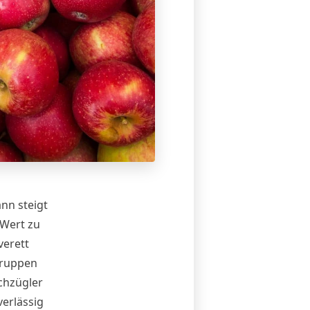
nn steigt
 Wert zu
verett
Gruppen
chzügler
verlässig