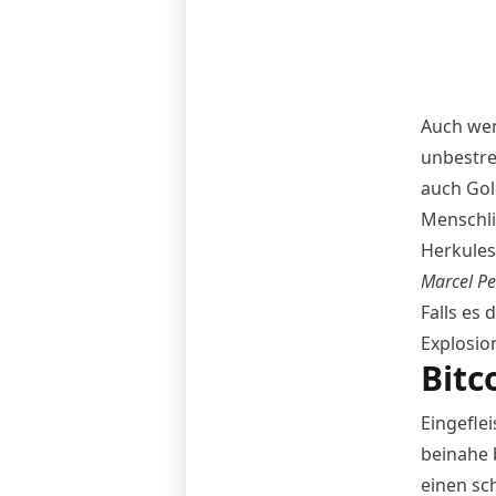
Auch wen
unbestre
auch Gol
Menschli
Herkules
Marcel P
Falls es 
Explosio
Bitc
Eingeflei
beinahe b
einen sc