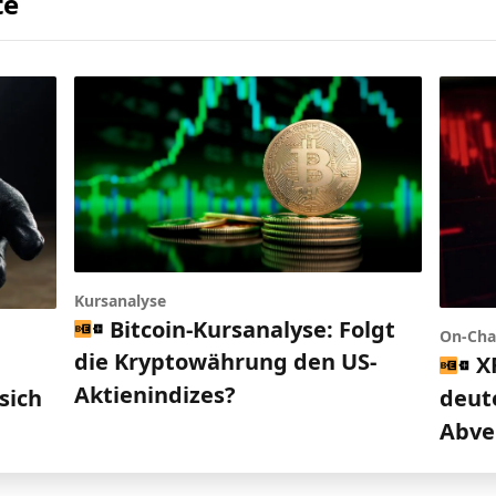
te
Kursanalyse
Bitcoin-Kursanalyse: Folgt
On-Cha
die Kryptowährung den US-
X
d
Aktienindizes?
deut
sich
Abve