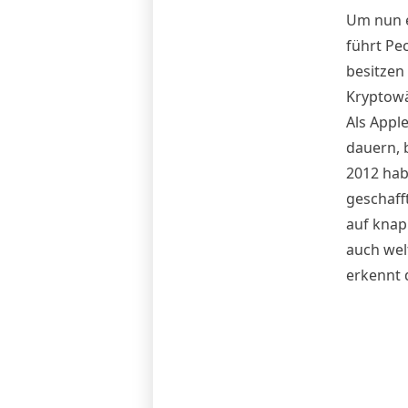
Um nun e
führt Pe
besitzen
Kryptow
Als Appl
dauern, 
2012 hab
geschaff
auf knap
auch wel
erkennt 