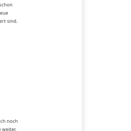
 schon
neue
rt sind.
ich noch
 weiter.