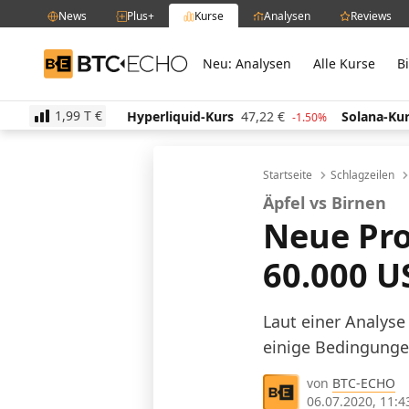
News
Plus+
Kurse
Analysen
Reviews
Neu: Analysen
Alle Kurse
B
BTC-ECHO
1,99 T
€
,61
€
Hyperliquid-Kurs
47,22
€
Solana-Kurs
64,6
1.00%
-1.50%
Startseite
Schlagzeilen
Äpfel vs Birnen
Neue Pro
60.000 U
Laut einer Analyse
einige Bedingunge
von
BTC-ECHO
06.07.2020, 11:4