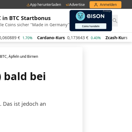
App herunterladen
Advertise
Anmelden
€ in BTC Startbonus
le Coins sicher "Made in Germany"
89
€
Cardano-Kurs
0,173643
€
Zcash-Kurs
440,13
1.70%
0.40%
 BTC, Äpfeln und Birnen
 bald bei
. Das ist jedoch an