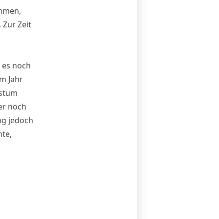
ommen,
Zur Zeit
e es noch
m Jahr
hstum
er noch
ng jedoch
te,