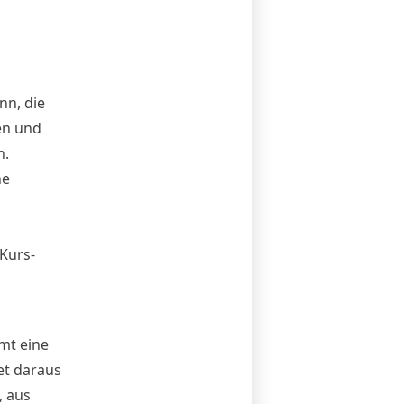
nn, die
en und
n.
ne
-Kurs-
mmt eine
et daraus
, aus