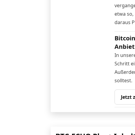
vergange
etwa so, 
daraus P
Bitcoi
Anbiet
In unser
Schritt e
Außerdem
solltest.
Jetzt