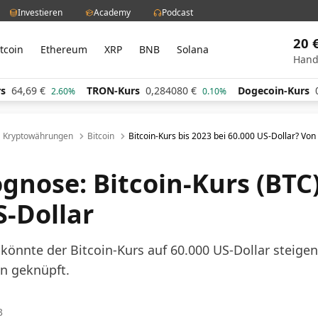
Investieren
Academy
Podcast
20 
itcoin
Ethereum
XRP
BNB
Solana
Hand
9
€
TRON-Kurs
0,284080
€
Dogecoin-Kurs
0,0608
2.60%
0.10%
Kryptowährungen
Bitcoin
Bitcoin-Kurs bis 2023 bei 60.000 US-Dollar? Von
gnose: Bitcoin-Kurs (BTC)
S-Dollar
 könnte der Bitcoin-Kurs auf 60.000 US-Dollar steigen
n geknüpft.
3