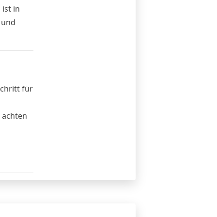
ist in
t und
hritt für
 achten