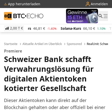
App herunterladen
Anmelden
BTC-ECHO
2,00 T
€
rs
46,81
€
Solana-Kurs
66,10
€
TRON-Kurs
0,285
-1.40%
1.10%
Startseite
Aktuelle Artikel im Überblick
Sponsored
RealUnit: Schweiz
Premiere
Schweizer Bank schafft
Verwahrungslösung für
digitalen Aktientoken
kotierter Gesellschaft
Dieser Aktientoken kann direkt auf der
Blockchain gehalten oder aber offiziell bei einer