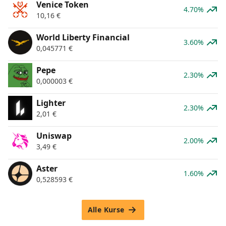
Venice Token
4.70%
10,16
€
World Liberty Financial
3.60%
0,045771
€
Pepe
2.30%
0,000003
€
Lighter
2.30%
2,01
€
Uniswap
2.00%
3,49
€
Aster
1.60%
0,528593
€
Alle Kurse