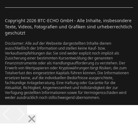
Copyright
2026
BTC-ECHO GmbH - Alle Inhalte, insbesondere
Texte, Videos, Fotografien und Grafiken sind urheberrechtlich
geschützt
Disclaimer: Alle auf der Webseite dargestellten Inhalte dienen
ausschließlich der Information und stellen keine Kauf- bzw.
Verkaufsempfehlungen dar. Sie sind weder explizit noch implizit als
Zusicherung einer bestimmten Kursentwicklung der genannten
Finanzinstrumente oder als Handlungsaufforderung zu verstehen. Der
Erwerb von Wertpapieren oder Kryptowährungen birgt Risiken, die zum
Totalverlust des eingesetzten Kapitals führen können. Die Informationen
ersetzen keine, auf die individuellen Bedürfnisse ausgerichtete,
fachkundige Anlageberatung. Eine Haftung oder Garantie für die
Aktualität, Richtigkeit, Angemessenheit und Vollständigkeit der zur
Verfügung gestellten Informationen sowie für Vermögensschäden wird
weder ausdrücklich noch stillschweigend übernommen.