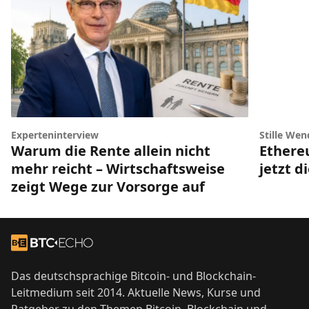
Experteninterview
Stille Wen
Warum die Rente allein nicht
Ethere
mehr reicht – Wirtschaftsweise
jetzt d
zeigt Wege zur Vorsorge auf
Footer
Zur Startseite
Das deutschsprachige Bitcoin- und Blockchain-
Leitmedium seit 2014. Aktuelle News, Kurse und