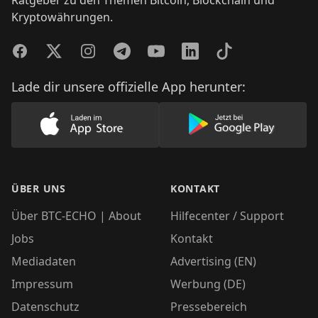
Ratgeber zu den Themen Bitcoin, Blockchain und
Kryptowährungen.
Facebook
Twitter
Instagram
Telegram
YouTube
LinkedIn
TikTok
Lade dir unsere offizielle App herunter:
Lade unsere App im AppStore herunter
Lade unsere App
ÜBER UNS
KONTAKT
Über BTC-ECHO | About
Hilfecenter / Support
Jobs
Kontakt
Mediadaten
Advertising (EN)
Impressum
Werbung (DE)
Datenschutz
Pressebereich