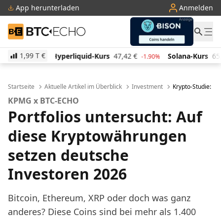
App herunterladen
Anmelden
BTC-ECHO
1,99 T
€
quid-Kurs
47,42
€
Solana-Kurs
65,86
€
TRON-Kur
-1.90%
3.60%
Startseite
Aktuelle Artikel im Überblick
Investment
Krypto-Studie: De
KPMG x BTC-ECHO
Portfolios untersucht: Auf
diese Kryptowährungen
setzen deutsche
Investoren 2026
Bitcoin, Ethereum, XRP oder doch was ganz
anderes? Diese Coins sind bei mehr als 1.400