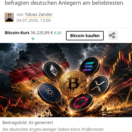
befragten deutschen Anlegern am beliebtesten.
von
Tobias Zander
04.07.2026, 13:00
Bitcoin-Kurs
56.220,89
€
0.20
Bitcoin kaufen
%
Beitragsbild: KI-generiert
Die deutschen Krypto-Anleger haben klare Präferenzen