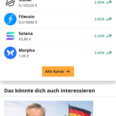
3.90%
0,143220
€
Filecoin
3.80%
0,619886
€
Solana
3.60%
65,86
€
Morpho
3.60%
1,66
€
Alle Kurse
Das könnte dich auch interessieren