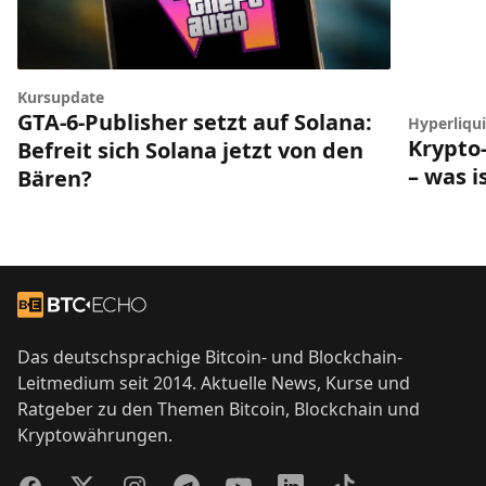
Kursupdate
GTA-6-Publisher setzt auf Solana:
Hyperliqui
Krypto-
Befreit sich Solana jetzt von den
– was i
Bären?
Footer
Zur Startseite
Das deutschsprachige Bitcoin- und Blockchain-
Leitmedium seit 2014. Aktuelle News, Kurse und
Ratgeber zu den Themen Bitcoin, Blockchain und
Kryptowährungen.