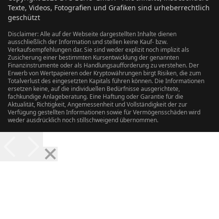
Texte, Videos, Fotografien und Grafiken sind urheberrechtlich
geschützt
Disclaimer: Alle auf der Webseite dargestellten Inhalte dienen
ausschließlich der Information und stellen keine Kauf- bzw.
Verkaufsempfehlungen dar. Sie sind weder explizit noch implizit als
Zusicherung einer bestimmten Kursentwicklung der genannten
Finanzinstrumente oder als Handlungsaufforderung zu verstehen. Der
Erwerb von Wertpapieren oder Kryptowährungen birgt Risiken, die zum
Totalverlust des eingesetzten Kapitals führen können. Die Informationen
ersetzen keine, auf die individuellen Bedürfnisse ausgerichtete,
fachkundige Anlageberatung. Eine Haftung oder Garantie für die
Aktualität, Richtigkeit, Angemessenheit und Vollständigkeit der zur
Verfügung gestellten Informationen sowie für Vermögensschäden wird
weder ausdrücklich noch stillschweigend übernommen.