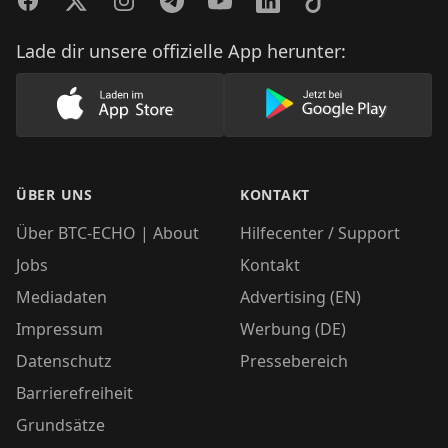
Facebook
Twitter
Instagram
Telegram
YouTube
LinkedIn
TikTok
Lade dir unsere offizielle App herunter:
Lade unsere App im AppStore herunter
Lade unsere App
ÜBER UNS
KONTAKT
Über BTC-ECHO | About
Hilfecenter / Support
Jobs
Kontakt
Mediadaten
Advertising (EN)
Impressum
Werbung (DE)
Datenschutz
Pressebereich
Barrierefreiheit
Grundsätze