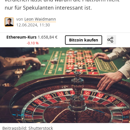
nur für Spekulanten interessant ist.
von
Leon Waidmann
12.06.2024, 11:30
Ethereum-Kurs
1.658,84
€
Bitcoin kaufen
-0.10 %
Beitragsbild: Shutterstock