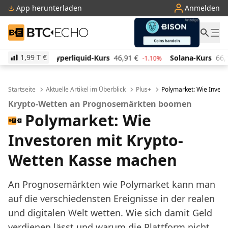
App herunterladen
Anmelden
BTC-ECHO
1,99 T
€
uid-Kurs
46,91
€
Solana-Kurs
66,13
€
TRON-Kurs
-1.10%
1.90%
Startseite
Aktuelle Artikel im Überblick
Plus+
Polymarket: Wie Invest
Krypto-Wetten an Prognosemärkten boomen
Polymarket: Wie
Investoren mit Krypto-
Wetten Kasse machen
An Prognosemärkten wie Polymarket kann man
auf die verschiedensten Ereignisse in der realen
und digitalen Welt wetten. Wie sich damit Geld
verdienen lässt und warum die Plattform nicht