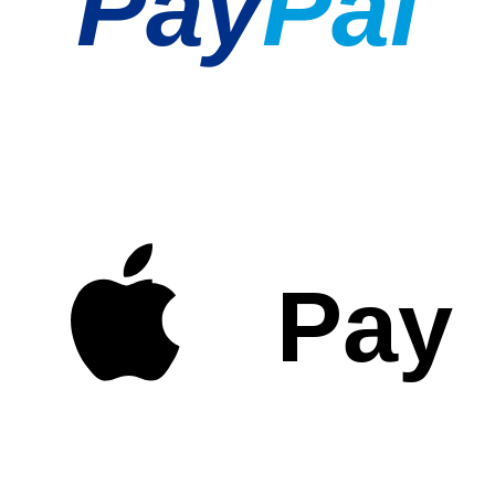
Pay
Pal
Pay