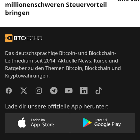
millionenschweren Steuervorteil
bringen
Footer
Zur Startseite
Das deutschsprachige Bitcoin- und Blockchain-
Leitmedium seit 2014. Aktuelle News, Kurse und
Ratgeber zu den Themen Bitcoin, Blockchain und
Kryptowährungen.
Facebook
Twitter
Instagram
Telegram
YouTube
LinkedIn
TikTok
Lade dir unsere offizielle App herunter:
Lade unsere App im AppStore herunter
Lade unsere App