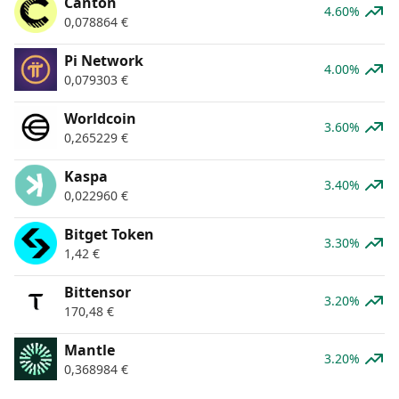
Canton
4.60%
0,078864
€
Pi Network
4.00%
0,079303
€
Worldcoin
3.60%
0,265229
€
Kaspa
3.40%
0,022960
€
Bitget Token
3.30%
1,42
€
Bittensor
3.20%
170,48
€
Mantle
3.20%
0,368984
€