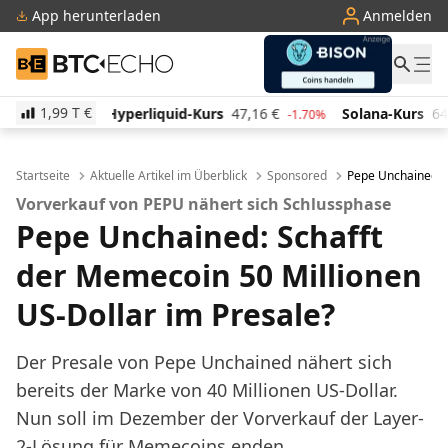
App herunterladen
Anmelden
BTC-ECHO
1,99 T
€
quid-Kurs
47,16
€
Solana-Kurs
64,79
€
TRON-Kur
-1.70%
2.60%
Startseite
Aktuelle Artikel im Überblick
Sponsored
Pepe Unchained: E
Vorverkauf von PEPU nähert sich Schlussphase
Pepe Unchained: Schafft
der Memecoin 50 Millionen
US-Dollar im Presale?
Der Presale von Pepe Unchained nähert sich
bereits der Marke von 40 Millionen US-Dollar.
Nun soll im Dezember der Vorverkauf der Layer-
2-Lösung für Memecoins enden.