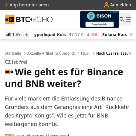
App herunterladen
Anmelden
BTC-ECHO
1,99 T
€
iquid-Kurs
47,17
€
Solana-Kurs
65,21
€
TRON-Kur
-4.10%
2.40%
Startseite
Aktuelle Artikel im Überblick
Plus+
Nach CZs Freilassung: 
CZ ist frei
Wie geht es für Binance
und BNB weiter?
Für viele markiert die Entlassung des Binance-
Gründers aus dem Gefängnis eine Art “Rückkehr
des Krypto-Königs”. Wie es jetzt für BNB
weitergehen könnte.
von
Johannes Macswayed