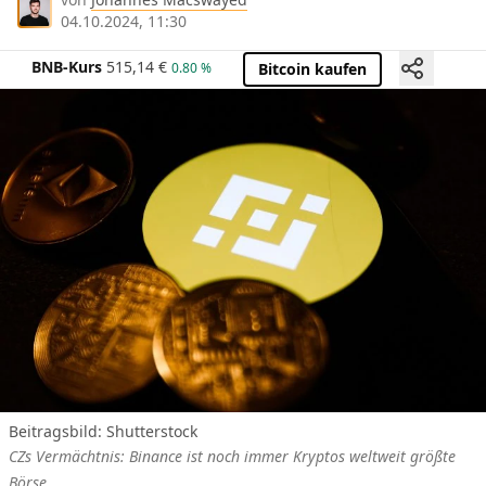
04.10.2024, 11:30
BNB-Kurs
515,14
€
0.80 %
Bitcoin kaufen
Beitragsbild: Shutterstock
CZs Vermächtnis: Binance ist noch immer Kryptos weltweit größte
Börse