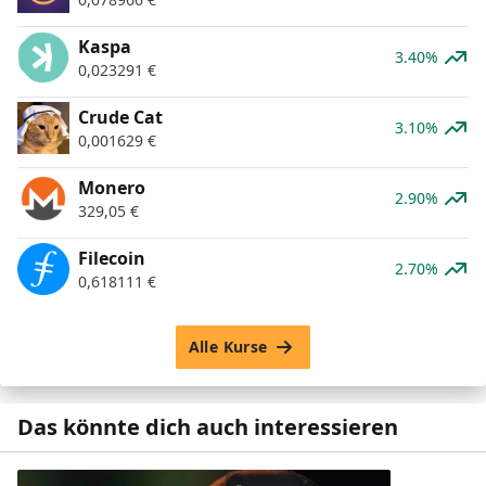
Kaspa
3.40%
0,023291
€
Crude Cat
3.10%
0,001629
€
Monero
2.90%
329,05
€
Filecoin
2.70%
0,618111
€
Alle Kurse
Das könnte dich auch interessieren