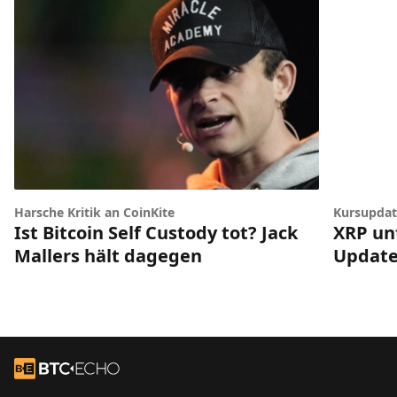
Harsche Kritik an CoinKite
Kursupdat
Ist Bitcoin Self Custody tot? Jack
XRP un
Mallers hält dagegen
Update
Footer
Zur Startseite