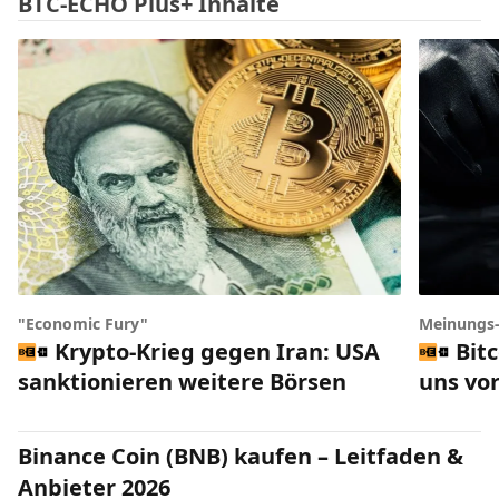
BTC-ECHO Plus+ Inhalte
"Economic Fury"
Meinungs
Krypto-Krieg gegen Iran: USA
Bit
sanktionieren weitere Börsen
uns vor
Binance Coin (BNB) kaufen – Leitfaden &
Anbieter 2026