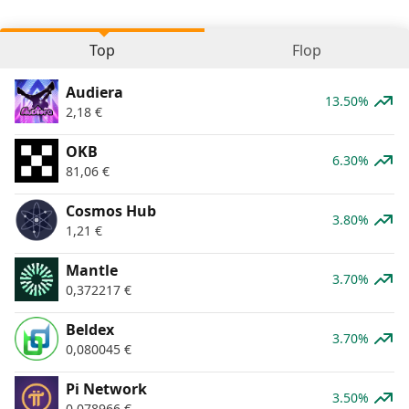
Top
Flop
Audiera
13.50%
2,18
€
OKB
6.30%
81,06
€
Cosmos Hub
3.80%
1,21
€
Mantle
3.70%
0,372217
€
Beldex
3.70%
0,080045
€
Pi Network
3.50%
0,078966
€