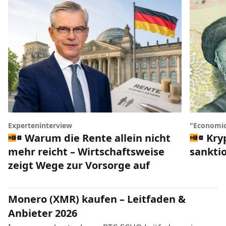
Experteninterview
"Economic
Warum die Rente allein nicht
Kry
mehr reicht – Wirtschaftsweise
sankti
zeigt Wege zur Vorsorge auf
Monero (XMR) kaufen – Leitfaden &
Anbieter 2026