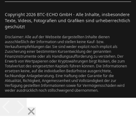
Copyright
2026
BTC-ECHO GmbH - Alle Inhalte, insbesondere
Texte, Videos, Fotografien und Grafiken sind urheberrechtlich
geschützt
Disclaimer: Alle auf der Webseite dargestellten Inhalte dienen
ausschließlich der Information und stellen keine Kauf- bzw.
Verkaufsempfehlungen dar. Sie sind weder explizit noch implizit als
Zusicherung einer bestimmten Kursentwicklung der genannten
Finanzinstrumente oder als Handlungsaufforderung zu verstehen. Der
Erwerb von Wertpapieren oder Kryptowährungen birgt Risiken, die zum
Totalverlust des eingesetzten Kapitals führen können. Die Informationen
ersetzen keine, auf die individuellen Bedürfnisse ausgerichtete,
fachkundige Anlageberatung. Eine Haftung oder Garantie für die
Aktualität, Richtigkeit, Angemessenheit und Vollständigkeit der zur
Verfügung gestellten Informationen sowie für Vermögensschäden wird
weder ausdrücklich noch stillschweigend übernommen.