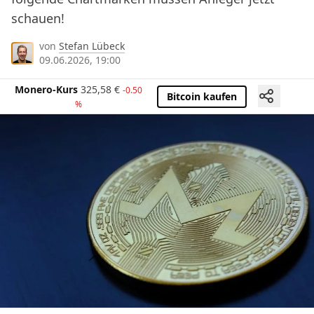
schauen!
von
Stefan Lübeck
09.06.2026, 19:00
Monero-Kurs
325,58
€
-0.50
Bitcoin kaufen
%