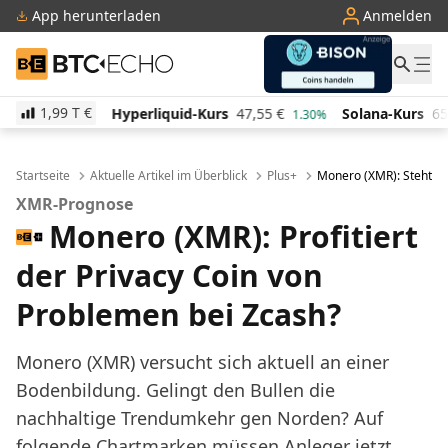
App herunterladen
Anmelden
BTC-ECHO
1,99 T
€
erliquid-Kurs
47,55
€
Solana-Kurs
65,89
€
TRON-
1.30%
3.10%
Startseite
Aktuelle Artikel im Überblick
Plus+
Monero (XMR): Steht der
XMR-Prognose
Monero (XMR): Profitiert
der Privacy Coin von
Problemen bei Zcash?
Monero (XMR) versucht sich aktuell an einer
Bodenbildung. Gelingt den Bullen die
nachhaltige Trendumkehr gen Norden? Auf
folgende Chartmarken müssen Anleger jetzt