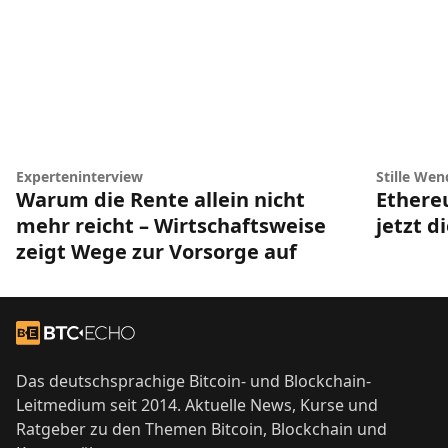
Experteninterview
Stille Wen
Warum die Rente allein nicht
Ethere
mehr reicht – Wirtschaftsweise
jetzt d
zeigt Wege zur Vorsorge auf
Footer
Zur Startseite
Das deutschsprachige Bitcoin- und Blockchain-
Leitmedium seit 2014. Aktuelle News, Kurse und
Ratgeber zu den Themen Bitcoin, Blockchain und