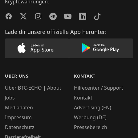
Kryptowährungen.
Facebook
Twitter
Instagram
Telegram
YouTube
LinkedIn
TikTok
Lade dir unsere offizielle App herunter:
Lade unsere App im AppStore herunter
Lade unsere App
ÜBER UNS
KONTAKT
Über BTC-ECHO | About
Hilfecenter / Support
Jobs
Kontakt
Mediadaten
Advertising (EN)
Impressum
Werbung (DE)
Datenschutz
Pressebereich
Barrierefreiheit