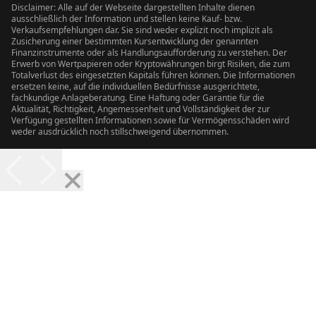
Disclaimer: Alle auf der Webseite dargestellten Inhalte dienen
ausschließlich der Information und stellen keine Kauf- bzw.
Verkaufsempfehlungen dar. Sie sind weder explizit noch implizit als
Zusicherung einer bestimmten Kursentwicklung der genannten
Finanzinstrumente oder als Handlungsaufforderung zu verstehen. Der
Erwerb von Wertpapieren oder Kryptowährungen birgt Risiken, die zum
Totalverlust des eingesetzten Kapitals führen können. Die Informationen
ersetzen keine, auf die individuellen Bedürfnisse ausgerichtete,
fachkundige Anlageberatung. Eine Haftung oder Garantie für die
Aktualität, Richtigkeit, Angemessenheit und Vollständigkeit der zur
Verfügung gestellten Informationen sowie für Vermögensschäden wird
weder ausdrücklich noch stillschweigend übernommen.