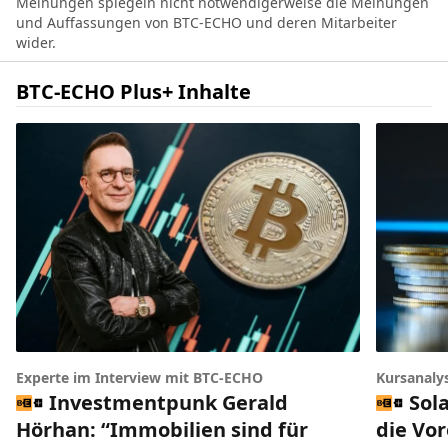
Meinungen spiegeln nicht notwendigerweise die Meinungen
und Auffassungen von BTC-ECHO und deren Mitarbeiter
wider.
BTC-ECHO Plus+ Inhalte
Experte im Interview mit BTC-ECHO
Kursanaly
Investmentpunk Gerald
Sol
Hörhan: “Immobilien sind für
die Vo