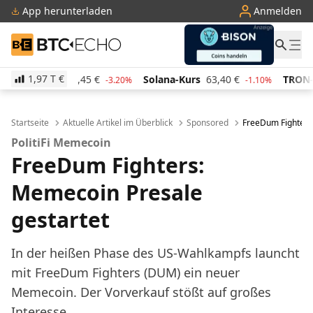
App herunterladen
Anmelden
BTC-ECHO
1,97 T
€
s
48,45
€
Solana-Kurs
63,40
€
TRON-Kurs
0,283
-3.20%
-1.10%
Startseite
Aktuelle Artikel im Überblick
Sponsored
FreeDum Fighters
PolitiFi Memecoin
FreeDum Fighters:
Memecoin Presale
gestartet
In der heißen Phase des US-Wahlkampfs launcht
mit FreeDum Fighters (DUM) ein neuer
Memecoin. Der Vorverkauf stößt auf großes
Interesse.