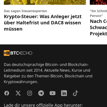
Das sagen Steuerexperten
"Im Schnit
Krypto-Steuer: Was Anleger jetzt
Person"
Nach Co
über Haltefrist und DAC8 wissen
Schwach
müssen
Projek
Footer
Zur Startseite
Das deutschsprachige Bitcoin- und Blockchain-
Leitmedium seit 2014. Aktuelle News, Kurse und
Ratgeber zu den Themen Bitcoin, Blockchain und
Kryptowährungen.
Facebook
Twitter
Instagram
Telegram
YouTube
LinkedIn
TikTok
Lade dir unsere offizielle App herunter: