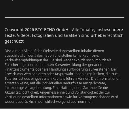
Copyright
2026
BTC-ECHO GmbH - Alle Inhalte, insbesondere
Texte, Videos, Fotografien und Grafiken sind urheberrechtlich
geschützt
Disclaimer: Alle auf der Webseite dargestellten Inhalte dienen
ausschließlich der Information und stellen keine Kauf- bzw.
Verkaufsempfehlungen dar. Sie sind weder explizit noch implizit als
Zusicherung einer bestimmten Kursentwicklung der genannten
Finanzinstrumente oder als Handlungsaufforderung zu verstehen. Der
Erwerb von Wertpapieren oder Kryptowährungen birgt Risiken, die zum
Totalverlust des eingesetzten Kapitals führen können. Die Informationen
ersetzen keine, auf die individuellen Bedürfnisse ausgerichtete,
fachkundige Anlageberatung. Eine Haftung oder Garantie für die
Aktualität, Richtigkeit, Angemessenheit und Vollständigkeit der zur
Verfügung gestellten Informationen sowie für Vermögensschäden wird
weder ausdrücklich noch stillschweigend übernommen.