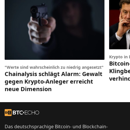
Krypto in
Bitcoin
"Werte sind wahrscheinlich zu niedrig angesetzt"
Klingbe
Chainalysis schlägt Alarm: Gewalt
verhin
gegen Krypto-Anleger erreicht
neue Dimension
Footer
Zur Startseite
Das deutschsprachige Bitcoin- und Blockchain-