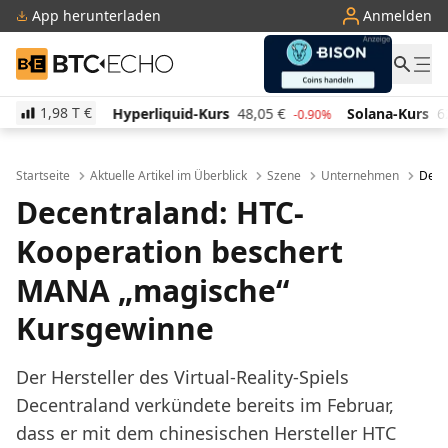
App herunterladen
Anmelden
BTC-ECHO
1,98 T
€
Hyperliquid-Kurs
48,05
€
Solana-Kurs
62,83
€
-0.90%
-1.20%
Startseite
Aktuelle Artikel im Überblick
Szene
Unternehmen
Dece
Decentraland: HTC-
Kooperation beschert
MANA „magische“
Kursgewinne
Der Hersteller des Virtual-Reality-Spiels
Decentraland verkündete bereits im Februar,
dass er mit dem chinesischen Hersteller HTC