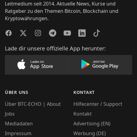
Leitmedium seit 2014. Aktuelle News, Kurse und
Ratgeber zu den Themen Bitcoin, Blockchain und
Kryptowährungen.
Facebook
Twitter
Instagram
Telegram
YouTube
LinkedIn
TikTok
Lade dir unsere offizielle App herunter:
Lade unsere App im AppStore herunter
Lade unsere App
ÜBER UNS
KONTAKT
Über BTC-ECHO | About
Hilfecenter / Support
Jobs
Kontakt
Mediadaten
Advertising (EN)
Impressum
Werbung (DE)