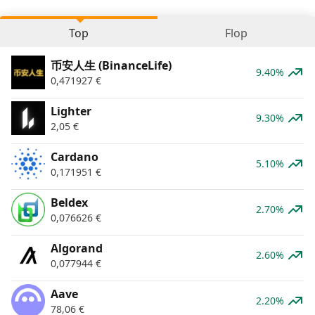
Top
Flop
币安人生 (BinanceLife)
9.40%
0,471927
€
Lighter
9.30%
2,05
€
Cardano
5.10%
0,171951
€
Beldex
2.70%
0,076626
€
Algorand
2.60%
0,077944
€
Aave
2.20%
78,06
€