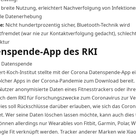
:
breite Nutzung, erleichtert Nachverfolgung von Infektione
ale Datenerhebung
le:
Nicht hundertprozentig sicher, Bluetooth-Technik wird
fremdet (war nie zur Kontaktverfolgung gedacht), schlech
uktur
nspende-App des RKI
:
Datenspende
rt-Koch-Institut stellte mit der Corona Datenspende-
App
ei
olcher Apps in der
Corona
-Pandemie zum Download bereit.
utzer anonymisierte Daten eines Fitnesstrackers oder ihre
h dem RKI für Forschungszwecke zum Coronavirus zur V
Dies soll Rückschlüsse darüber erlauben, wie sich das Coron
et. Wer seine Daten löschen lassen möchte, kann auch dies 
önnen allerdings nur Wearables von Fitbit, Garmin, Polar, W
gle Fit verknüpft werden. Tracker anderer Marken wie Xiao