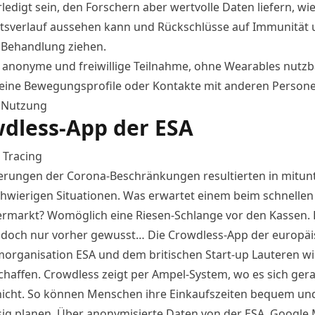
rledigt sein, den Forschern aber wertvolle Daten liefern, wi
tsverlauf aussehen kann und Rückschlüsse auf Immunität 
e Behandlung ziehen.
:
anonyme und freiwillige Teilnahme, ohne Wearables nutzba
keine Bewegungsprofile oder Kontakte mit anderen Persone
e Nutzung
dless-App der ESA
:
Tracing
kerungen der
Corona
-Beschränkungen resultierten in mitun
hwierigen Situationen. Was erwartet einem beim schnellen
rmarkt? Womöglich eine Riesen-Schlange vor den Kassen. 
 doch nur vorher gewusst…
Die Crowdless-
App
der europäi
organisation ESA und dem britischen Start-up Lauteren wil
schaffen. Crowdless zeigt per Ampel-System, wo es sich ger
icht. So können Menschen ihre Einkaufszeiten bequem un
sig planen. Über anonymisierte Daten von der ESA, Google