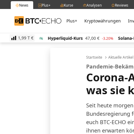
News
Plus+
Kurse
Analysen
Reviews
Plus+
Kryptowährungen
In
BTC-ECHO
1,99 T
€
rs
514,34
€
Hyperliquid-Kurs
47,00
€
Solana-Kur
0.40%
-3.20%
Startseite
Aktuelle Artike
Pandemie-Bekäm
Corona-A
was sie 
Seit heute morgen 
Bundesregierung f
euch BTC-ECHO ein
ihnen erwarten kö