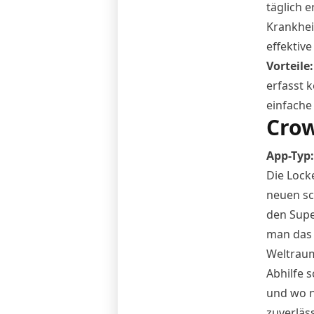
täglich e
Krankhei
effektiv
Vorteile
erfasst 
einfach
Crow
App
-Typ
Die Loc
neuen sc
den Supe
man das
Weltraum
Abhilfe 
und wo n
zuverläs