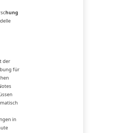
rsc
hung
delle
t der
ebung
für
chen
Notes
müssen
omatisch
ngen in
nute