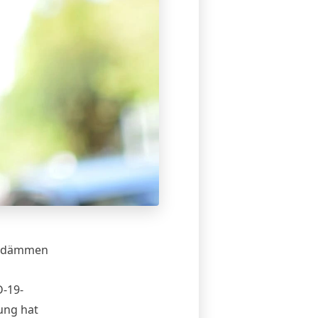
nzudämmen
D-19-
ung hat