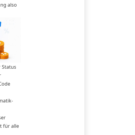
ng also
r Status
r
-Code
matik-
ser
t für alle