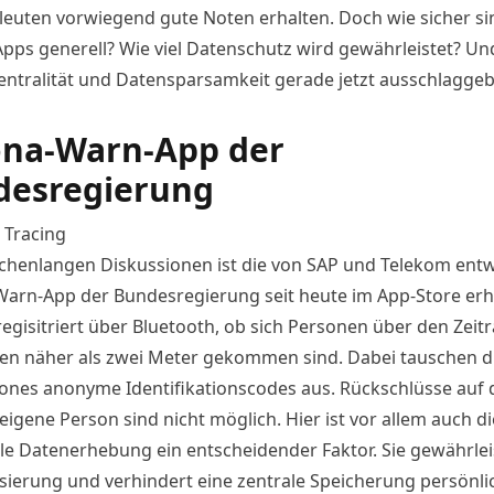
leuten vorwiegend gute Noten erhalten. Doch wie sicher si
pps generell? Wie viel Datenschutz wird gewährleistet? U
entralität und Datensparsamkeit gerade jetzt ausschlagge
ona-Warn-App der
desregierung
:
Tracing
henlangen Diskussionen ist die von SAP und Telekom entw
Warn-
App
der Bundesregierung seit heute im
App
-Store erhä
egisitriert über Bluetooth, ob sich Personen über den Zei
en näher als zwei Meter gekommen sind. Dabei tauschen d
nes anonyme Identifikationscodes aus. Rückschlüsse auf 
eigene Person sind nicht möglich. Hier ist vor allem auch di
le Datenerhebung ein entscheidender Faktor. Sie gewährleis
ierung und verhindert eine zentrale Speicherung persönli