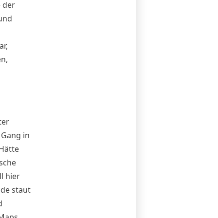
e der
und
r,
n,
ter
 Gang in
Hätte
sche
l hier
ade staut
d
 Maps