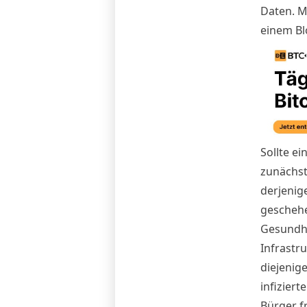
Daten. M
einem Bl
Sollte ei
zunächst
derjenig
geschehen
Gesundhe
Infrastru
diejenig
infizier
Bürger fr