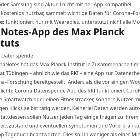
der Samsung sind aktuell nicht mit der
App
kompatibel.
:
kostenlos nutzbar, sammelt wichtige Daten für
Corona
–
Fo
e:
funktioniert nur mit Wearables, unterstützt nicht alle Mo
Notes-App des Max Planck
ituts
:
Datenspende
naNotes hat das Max-Planck Institut in Zusammenarbeit mi
tät Tübingen – ähnlich wie das RKI –
eine
App
zur Datenerh
na
–
Forschung
bereitgestellt. Anders als die vor einigen Wo
tlichte
Corona
-Datenspende-
App
des RKI funktioniert Coro
e Smartwatch oder einen Fitnesstracker, sondern Nutzer 
gen Klicks selbst tätig werden. Keinerlei Daten werden aut
 Stattdessen sollen Nutzer jeden Tag einige Fragen zu ihrem
itszustand und eventuellen Symptomen und Vorerkranku
pp
-Tagebuch beantworten. Dies soll in weniger als einer Mi