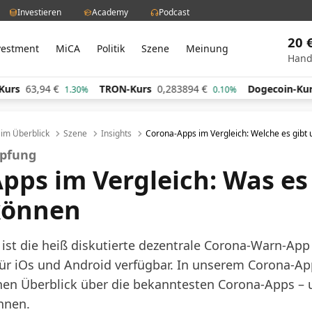
Investieren
Academy
Podcast
20 
vestment
MiCA
Politik
Szene
Meinung
Hand
s
63,94
€
TRON-Kurs
0,283894
€
Dogecoin-Kurs
0
1.30%
0.10%
l im Überblick
Szene
Insights
Corona-Apps im Vergleich: Welche es gibt
pfung
pps im Vergleich: Was es
können
ist die heiß diskutierte dezentrale Corona-Warn-App
ür iOs und Android verfügbar. In unserem Corona-App
en Überblick über die bekanntesten Corona-Apps – 
nnen.