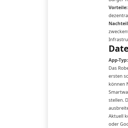
Vorteile
dezentr
Nachtei
zweckent
Infrastr
Date
App
-Typ
Das Robe
ersten s
können N
Smartwac
stellen. 
ausbreit
Aktuell k
oder Goo