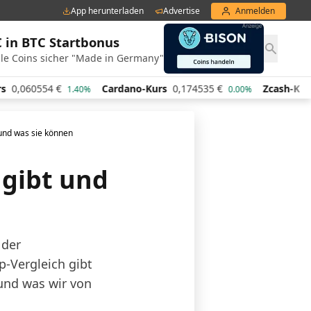
App herunterladen
Advertise
Anmelden
€ in BTC Startbonus
le Coins sicher "Made in Germany"
,060554
€
Cardano-Kurs
0,174535
€
Zcash-Kurs
4
1.40%
0.00%
 und was sie können
 gibt und
 der
-Vergleich gibt
und was wir von