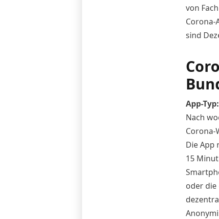
von Fach
Corona-A
sind Dez
Cor
Bun
App
-Typ
Nach woc
Corona
-
Die
App
r
15 Minut
Smartpho
oder die 
dezentra
Anonymis