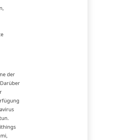
n,
te
ne der
 Darüber
r
erfügung
avirus
tun.
ithings
mi,