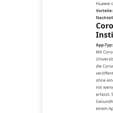
Huawei o
Vorteile
Nachteil
Coro
Inst
App
-Typ
Mit Coro
Universi
die
Coro
veröffen
ohne ein
mit weni
erfasst.
Gesundhe
einem
A