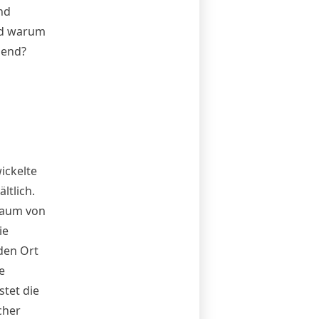
nd
nd warum
bend?
ickelte
ltlich.
traum von
ie
den Ort
e
tet die
cher