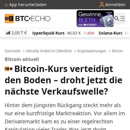
App herunterladen
Anmelden
BTC-ECHO
2,00 T
€
iquid-Kurs
46,83
€
Solana-Kurs
66,40
€
TRON-Ku
-1.40%
0.70%
Startseite
Aktuelle Artikel im Überblick
Kryptowährungen
Bitcoin
Bitcoin aktuell
Bitcoin-Kurs verteidigt
den Boden – droht jetzt die
nächste Verkaufswelle?
Hinter dem jüngsten Rückgang steckt mehr als
nur eine kurzfristige Marktreaktion. Vor allem im
Derivatemarkt kam es zu einer regelrechten
Kapitulation vieler Trader. Was jetzt droht.