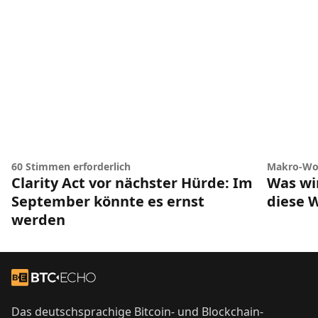
60 Stimmen erforderlich
Makro-Wo
Clarity Act vor nächster Hürde: Im
Was wir
September könnte es ernst
diese 
werden
Footer
Zur Startseite
Das deutschsprachige Bitcoin- und Blockchain-