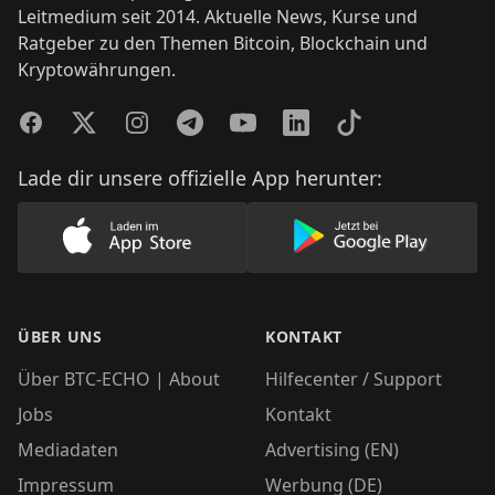
Leitmedium seit 2014. Aktuelle News, Kurse und
Ratgeber zu den Themen Bitcoin, Blockchain und
Kryptowährungen.
Facebook
Twitter
Instagram
Telegram
YouTube
LinkedIn
TikTok
Lade dir unsere offizielle App herunter:
Lade unsere App im AppStore herunter
Lade unsere App
ÜBER UNS
KONTAKT
Über BTC-ECHO | About
Hilfecenter / Support
Jobs
Kontakt
Mediadaten
Advertising (EN)
Impressum
Werbung (DE)