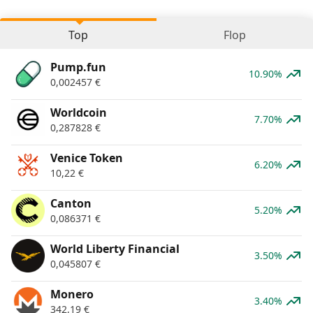
Top
Flop
Pump.fun
10.90%
0,002457
€
Worldcoin
7.70%
0,287828
€
Venice Token
6.20%
10,22
€
Canton
5.20%
0,086371
€
World Liberty Financial
3.50%
0,045807
€
Monero
3.40%
342,19
€