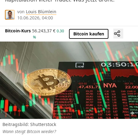
von
Louis Blümlein
10.06.2026, 04:00
Bitcoin-Kurs
56.243,37
€
0.30
Bitcoin kaufen
%
Beitragsbild: Shutterstock
Wann steigt Bitcoin wieder?