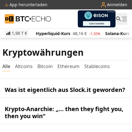
App herunterladen
Anmelden
BTC-ECHO
1,98 T
€
506,69
€
Hyperliquid-Kurs
48,16
€
Solana-Kurs
-1.60%
-1.30%
Kryptowährungen
Alle
Altcoins
Bitcoin
Ethereum
Stablecoins
Was ist eigentlich aus Slock.it geworden?
Krypto-Anarchie: „… then they fight you,
then you win“