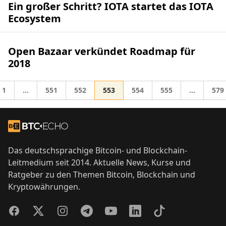
Ein großer Schritt? IOTA startet das IOTA
Ecosystem
Open Bazaar verkündet Roadmap für
2018
Gehe zur Seite
Gehe zur Seite
Gehe zur Seite
Gehe zur Seite
Gehe zur Seite
Gehe zur Seite
Gehe
1
…
551
552
553
554
555
…
579
Zwischenseiten weggelassen
Zwischens
zu
Footer
Zur Startseite
Das deutschsprachige Bitcoin- und Blockchain-
Leitmedium seit 2014. Aktuelle News, Kurse und
Ratgeber zu den Themen Bitcoin, Blockchain und
Kryptowährungen.
Facebook
Twitter
Instagram
Telegram
YouTube
LinkedIn
TikTok