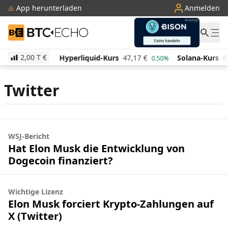
App herunterladen
Anmelden
BTC-ECHO
2,00 T
€
526,48
€
Hyperliquid-Kurs
47,17
€
Solana-Kurs
6
1.60%
0.50%
Twitter
WSJ-Bericht
Hat Elon Musk die Entwicklung von
Dogecoin finanziert?
Wichtige Lizenz
Elon Musk forciert Krypto-Zahlungen auf
X (Twitter)