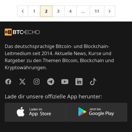
Gehe zur Seite
Gehe zur Seite
Gehe zur Seite
Gehe zur Seite
Gehe zur Seite
Gehe zu
1
2
3
4
…
11
Zwischenseiten weggela
Gehe zu
Footer
Zur Startseite
Das deutschsprachige Bitcoin- und Blockchain-
Leitmedium seit 2014. Aktuelle News, Kurse und
Ratgeber zu den Themen Bitcoin, Blockchain und
Kryptowährungen.
Facebook
Twitter
Instagram
Telegram
YouTube
LinkedIn
TikTok
Lade dir unsere offizielle App herunter:
Lade unsere App im AppStore herunter
Lade unsere App