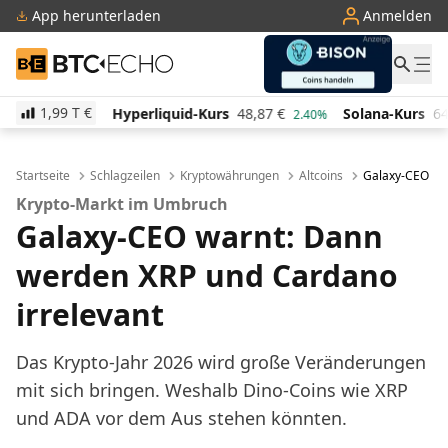
App herunterladen
Anmelden
BTC-ECHO
1,99 T
€
Hyperliquid-Kurs
48,87
€
Solana-Kurs
64,36
€
TRO
2.40%
0.70%
Startseite
Schlagzeilen
Kryptowährungen
Altcoins
Galaxy-CEO war
Krypto-Markt im Umbruch
Galaxy-CEO warnt: Dann
werden XRP und Cardano
irrelevant
Das Krypto-Jahr 2026 wird große Veränderungen
mit sich bringen. Weshalb Dino-Coins wie XRP
und ADA vor dem Aus stehen könnten.