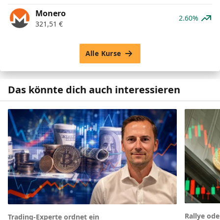
Monero
2.60%
321,51
€
Alle Kurse
Das könnte dich auch interessieren
Rallye od
Trading-Experte ordnet ein