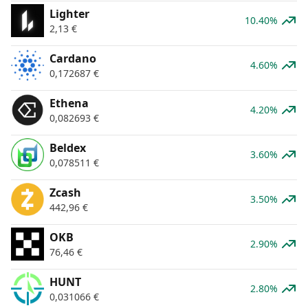
Lighter
10.40%
2,13
€
Cardano
4.60%
0,172687
€
Ethena
4.20%
0,082693
€
Beldex
3.60%
0,078511
€
Zcash
3.50%
442,96
€
OKB
2.90%
76,46
€
HUNT
2.80%
0,031066
€