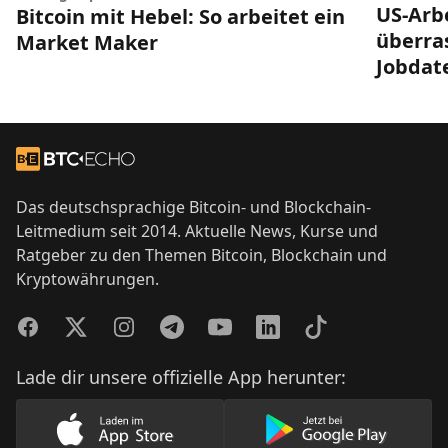
US-Arb
Bitcoin mit Hebel: So arbeitet ein
überra
Market Maker
Jobdat
Footer
Zur Startseite
Das deutschsprachige Bitcoin- und Blockchain-
Leitmedium seit 2014. Aktuelle News, Kurse und
Ratgeber zu den Themen Bitcoin, Blockchain und
Kryptowährungen.
Facebook
Twitter
Instagram
Telegram
YouTube
LinkedIn
TikTok
Lade dir unsere offizielle App herunter:
Lade unsere App im AppStore herunter
Lade unsere App