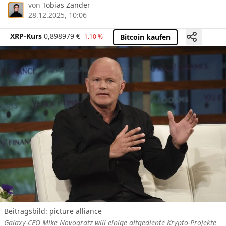
von
Tobias Zander
28.12.2025, 10:06
XRP-Kurs
0,898979
€
-1.10 %
Bitcoin kaufen
Beitragsbild:
picture alliance
Galaxy-CEO Mike Novogratz will einige altgediente Krypto-Projekte