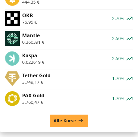
444,35
€
OKB
2.70%
76,95
€
Mantle
2.50%
0,360391
€
Kaspa
2.50%
0,022619
€
Tether Gold
1.70%
3.749,17
€
PAX Gold
1.70%
3.760,47
€
Alle Kurse