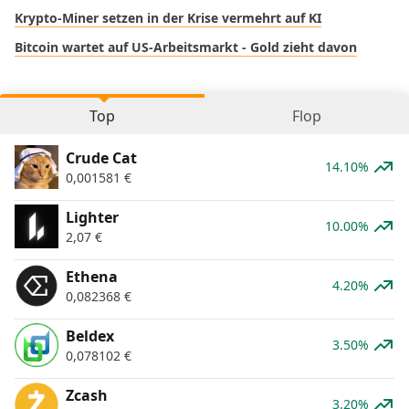
Krypto-Miner setzen in der Krise vermehrt auf KI
Bitcoin wartet auf US-Arbeitsmarkt - Gold zieht davon
Top
Flop
Crude Cat
14.10%
0,001581
€
Lighter
10.00%
2,07
€
Ethena
4.20%
0,082368
€
Beldex
3.50%
0,078102
€
Zcash
3.20%