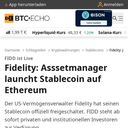
App herunterladen
Anmelden
BTC-ECHO
1,99 T
€
Hyperliquid-Kurs
48,33
€
Solana-Kurs
64,08
€
T
1.20%
0.70%
Startseite
Schlagzeilen
Kryptowährungen
Stablecoins
Fidelity: Je
FIDD ist Live
Fidelity: Asssetmanager
launcht Stablecoin auf
Ethereum
Der US-Vermögensverwalter Fidelity hat seinen
Stablecoin offiziell freigeschaltet. FIDD steht ab
sofort privaten und institutionellen Investoren
zur Verfügung.