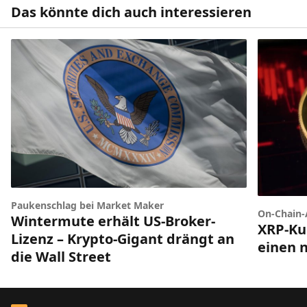
Das könnte dich auch interessieren
Paukenschlag bei Market Maker
On-Chain-
Wintermute erhält US-Broker-
XRP-Ku
Lizenz – Krypto-Gigant drängt an
einen 
die Wall Street
Footer