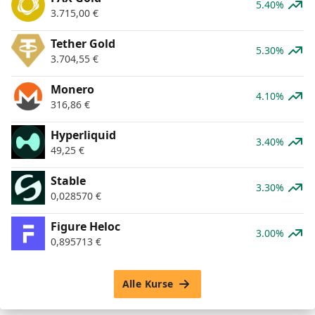
5.40%
3.715,00
€
Tether Gold
5.30%
3.704,55
€
Monero
4.10%
316,86
€
Hyperliquid
3.40%
49,25
€
​​Stable
3.30%
0,028570
€
Figure Heloc
3.00%
0,895713
€
Alle Kurse