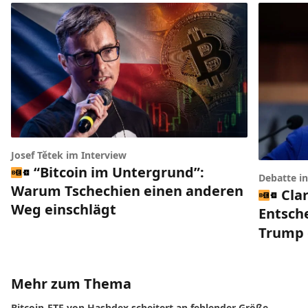
Josef Tětek im Interview
“Bitcoin im Untergrund”:
Debatte i
Warum Tschechien einen anderen
Clar
Weg einschlägt
Entsch
Trump 
Mehr zum Thema
Bitcoin-ETF von Hashdex scheitert an fehlender Größe