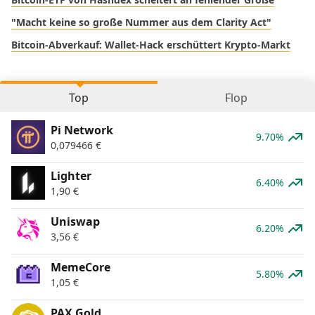
"Macht keine so große Nummer aus dem Clarity Act"
Bitcoin-Abverkauf: Wallet-Hack erschüttert Krypto-Markt
Top
Flop
Pi Network
9.70%
0,079466
€
Lighter
6.40%
1,90
€
Uniswap
6.20%
3,56
€
MemeCore
5.80%
1,05
€
PAX Gold