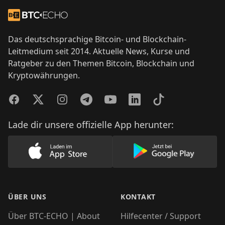
Footer
Zur Startseite
Das deutschsprachige Bitcoin- und Blockchain-
Leitmedium seit 2014. Aktuelle News, Kurse und
Ratgeber zu den Themen Bitcoin, Blockchain und
Kryptowährungen.
Facebook
Twitter
Instagram
Telegram
YouTube
LinkedIn
TikTok
Lade dir unsere offizielle App herunter:
Lade unsere App im AppStore herunter
Lade unsere App
ÜBER UNS
KONTAKT
Über BTC-ECHO | About
Hilfecenter / Support