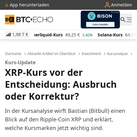
App herunterladen
Anmelden
BTC-ECHO
1,98 T
€
id-Kurs
49,25
€
Solana-Kurs
64,17
€
TRON-Kurs
3.40%
0.50%
Startseite
Aktuelle Artikel im Überblick
Investment
Kursanalyse
X
Kurs-Update
XRP-Kurs vor der
Entscheidung: Ausbruch
oder Korrektur?
In der Kursanalyse wirft Bastian (Bitbull) einen
Blick auf den Ripple-Coin XRP und erklärt,
welche Kursmarken jetzt wichtig sind.