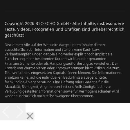
Copyright
2026
BTC-ECHO GmbH - Alle Inhalte, insbesondere
Texte, Videos, Fotografien und Grafiken sind urheberrechtlich
geschützt
Disclaimer: Alle auf der Webseite dargestellten Inhalte dienen
ausschließlich der Information und stellen keine Kauf- bzw.
Verkaufsempfehlungen dar. Sie sind weder explizit noch implizit als
Zusicherung einer bestimmten Kursentwicklung der genannten
Finanzinstrumente oder als Handlungsaufforderung zu verstehen. Der
Erwerb von Wertpapieren oder Kryptowährungen birgt Risiken, die zum
Totalverlust des eingesetzten Kapitals führen können. Die Informationen
ersetzen keine, auf die individuellen Bedürfnisse ausgerichtete,
fachkundige Anlageberatung. Eine Haftung oder Garantie für die
Aktualität, Richtigkeit, Angemessenheit und Vollständigkeit der zur
Verfügung gestellten Informationen sowie für Vermögensschäden wird
weder ausdrücklich noch stillschweigend übernommen.