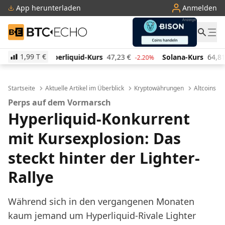
App herunterladen
Anmelden
BTC-ECHO
1,99 T
€
id-Kurs
47,23
€
Solana-Kurs
64,81
€
TRON-Kurs
-2.20%
2.80%
Startseite
Aktuelle Artikel im Überblick
Kryptowährungen
Altcoins
Perps auf dem Vormarsch
Hyperliquid-Konkurrent
mit Kursexplosion: Das
steckt hinter der Lighter-
Rallye
Während sich in den vergangenen Monaten
kaum jemand um Hyperliquid-Rivale Lighter