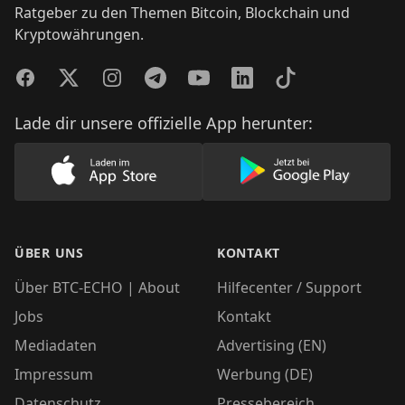
Ratgeber zu den Themen Bitcoin, Blockchain und
Kryptowährungen.
Facebook
Twitter
Instagram
Telegram
YouTube
LinkedIn
TikTok
Lade dir unsere offizielle App herunter:
Lade unsere App im AppStore herunter
Lade unsere App
ÜBER UNS
KONTAKT
Über BTC-ECHO | About
Hilfecenter / Support
Jobs
Kontakt
Mediadaten
Advertising (EN)
Impressum
Werbung (DE)
Datenschutz
Pressebereich