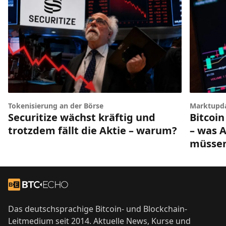
Tokenisierung an der Börse
Marktupd
Securitize wächst kräftig und
Bitcoin
trotzdem fällt die Aktie – warum?
– was A
müsse
Footer
Zur Startseite
Das deutschsprachige Bitcoin- und Blockchain-
Leitmedium seit 2014. Aktuelle News, Kurse und