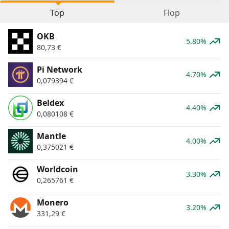
Top
Flop
OKB
5.80%
80,73
€
Pi Network
4.70%
0,079394
€
Beldex
4.40%
0,080108
€
Mantle
4.00%
0,375021
€
Worldcoin
3.30%
0,265761
€
Monero
3.20%
331,29
€