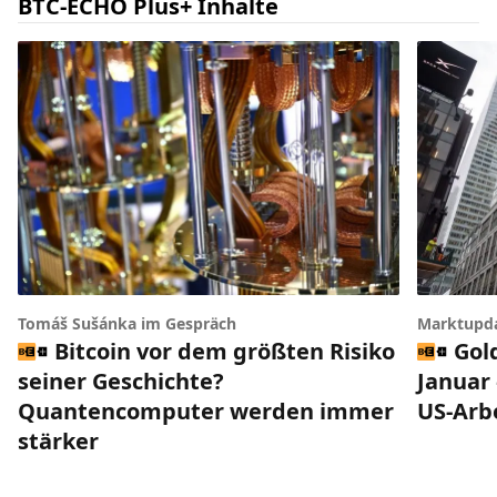
BTC-ECHO Plus+ Inhalte
Tomáš Sušánka im Gespräch
Marktupd
Bitcoin vor dem größten Risiko
Gol
seiner Geschichte?
Januar 
Quantencomputer werden immer
US-Arb
stärker