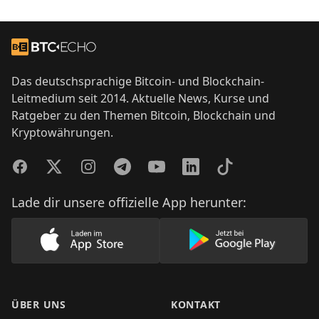
Footer
Zur Startseite
Das deutschsprachige Bitcoin- und Blockchain-
Leitmedium seit 2014. Aktuelle News, Kurse und
Ratgeber zu den Themen Bitcoin, Blockchain und
Kryptowährungen.
Facebook
Twitter
Instagram
Telegram
YouTube
LinkedIn
TikTok
Lade dir unsere offizielle App herunter:
Lade unsere App im AppStore herunter
Lade unsere App
ÜBER UNS
KONTAKT