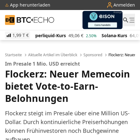
App herunterladen
Anmelden
BTC-ECHO
1,99 T
€
uid-Kurs
49,06
€
Solana-Kurs
64,09
€
TRON-Kurs
2.50%
0.50%
Startseite
Aktuelle Artikel im Überblick
Sponsored
Flockerz: Neuer 
Im Presale 1 Mio. USD erreicht
Flockerz: Neuer Memecoin
bietet Vote-to-Earn-
Belohnungen
Flockerz steigt im Presale über eine Million US-
Dollar. Durch kontinuierliche Preiserhöhungen
können Frühinvestoren noch Buchgewinne
aufbauen.