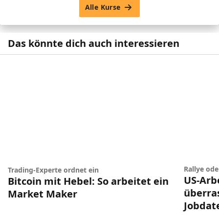
Alle Kurse
Das könnte dich auch interessieren
Rallye od
Trading-Experte ordnet ein
US-Arb
Bitcoin mit Hebel: So arbeitet ein
überra
Market Maker
Jobdat