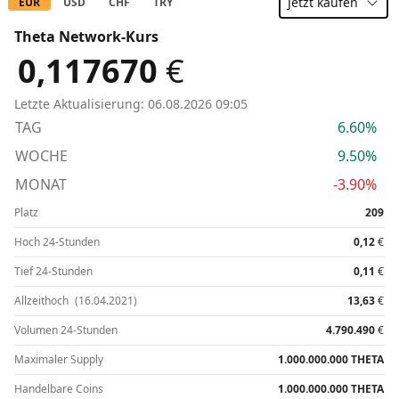
Jetzt
kaufen
EUR
USD
CHF
TRY
Theta Network-Kurs
0,117670
€
Letzte Aktualisierung:
06.08.2026 09:05
TAG
6.60%
WOCHE
9.50%
MONAT
-3.90%
Platz
209
Hoch 24-Stunden
0,12
€
Tief 24-Stunden
0,11
€
Allzeithoch
(16.04.2021)
13,63
€
Volumen 24-Stunden
4.790.490
€
Maximaler Supply
1.000.000.000 THETA
Handelbare Coins
1.000.000.000 THETA