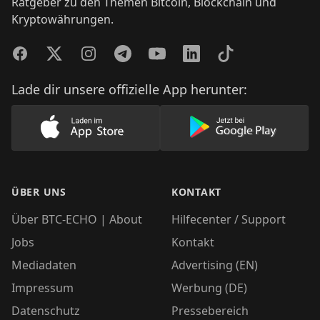
Ratgeber zu den Themen Bitcoin, Blockchain und
Kryptowährungen.
Facebook
Twitter
Instagram
Telegram
YouTube
LinkedIn
TikTok
Lade dir unsere offizielle App herunter:
Lade unsere App im AppStore herunter
Lade unsere App
ÜBER UNS
KONTAKT
Über BTC-ECHO | About
Hilfecenter / Support
Jobs
Kontakt
Mediadaten
Advertising (EN)
Impressum
Werbung (DE)
Datenschutz
Pressebereich