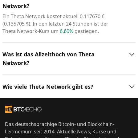
Network?
Ein Theta Network kostet aktuell
0,117670
€
(
0.135705
$
). In den letzten 24 Stunden ist der
Theta Network-Kurs um
6.60%
gestiegen.
Was ist das Allzeithoch von Theta
Network?
Wie viele Theta Network gibt es?
Footer
Zur Startseite
Das deutschsprachige Bitcoin- und Blockchain-
Leitmedium seit 2014. Aktuelle News, Kurse und