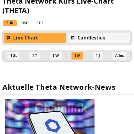
Theta Network Kurs Live-Chart
(THETA)
EUR
USD
CHF
Line Chart
Candlestick
1 St
1 T
1 W
1 M
1 J
Alles
Aktuelle Theta Network-News