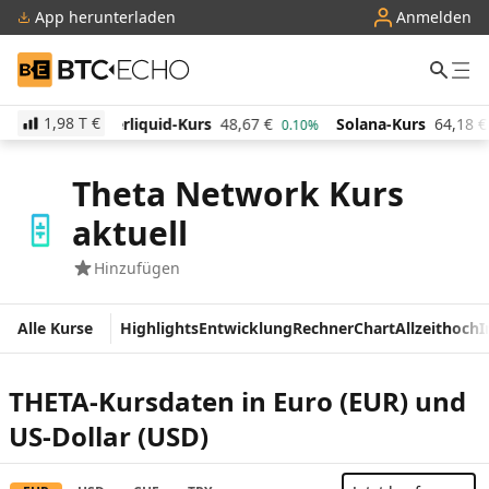
App herunterladen
Anmelden
BTC-ECHO
1,98 T
€
liquid-Kurs
48,67
€
Solana-Kurs
64,18
€
TRON-Ku
0.10%
0.40%
Theta Network Kurs
aktuell
Hinzufügen
Alle Kurse
Highlights
Entwicklung
Rechner
Chart
Allzeithoch
I
THETA-Kursdaten in Euro (EUR) und
US-Dollar (USD)