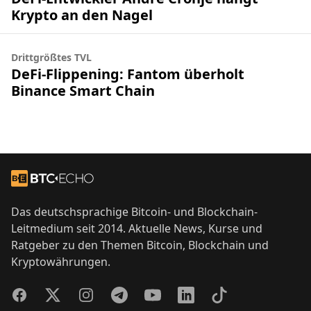
Krypto an den Nagel
Drittgrößtes TVL
DeFi-Flippening: Fantom überholt
Binance Smart Chain
Footer
Zur Startseite
Das deutschsprachige Bitcoin- und Blockchain-
Leitmedium seit 2014. Aktuelle News, Kurse und
Ratgeber zu den Themen Bitcoin, Blockchain und
Kryptowährungen.
Facebook
Twitter
Instagram
Telegram
YouTube
LinkedIn
TikTok