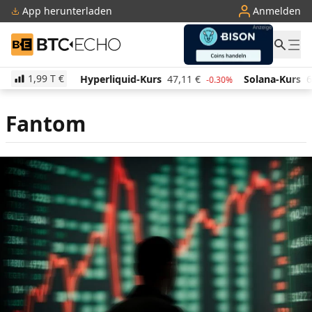
App herunterladen
Anmelden
BTC-ECHO
1,99 T
€
524,69
€
Hyperliquid-Kurs
47,11
€
Solana-Kurs
6
1.80%
-0.30%
Fantom