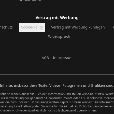
Vertrag mit Werbung
nschutz
Cookie-Policy
Vertrag mit Werbung kündigen
Widerspruch
AGB
Impressum
halte, insbesondere Texte, Videos, Fotografien und Grafiken sind
 Inhalte dienen ausschließlich der Information und stellen keine Kauf- bzw. Verk
n Kursentwicklung der genannten Finanzinstrumente oder als Handlungsaufforde
n, die zum Totalverlust des eingesetzten Kapitals führen können. Die Information
eratung. Eine Haftung oder Garantie für die Aktualität, Richtigkeit, Angemessenh
schäden wird weder ausdrücklich noch stillschweigend übernommen.