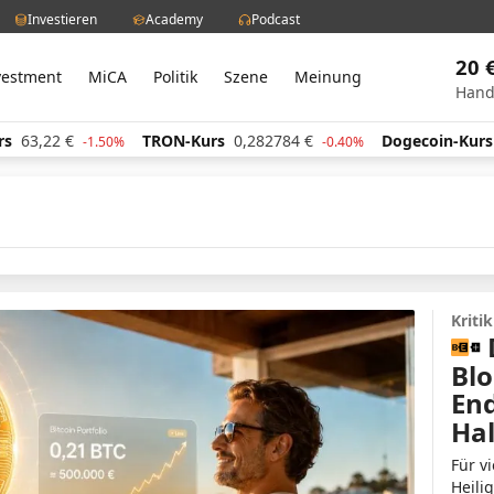
Investieren
Academy
Podcast
20 
vestment
MiCA
Politik
Szene
Meinung
Hand
3,22
€
TRON-Kurs
0,282784
€
Dogecoin-Kurs
0,0
-1.50%
-0.40%
Kriti
Blo
End
Hal
Für vi
Heili