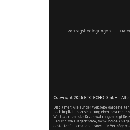
Vertragsbedingungen
Date
Copyright
2026
BTC-ECHO GmbH - Alle In
Disclaimer: Alle auf der Webseite dargestellten
noch implizit als Zusicherung einer bestimmte
Wertpapieren oder Kryptowährungen birgt Risike
Bedürfnisse ausgerichtete, fachkundige Anlageb
gestellten Informationen sowie für Vermögens