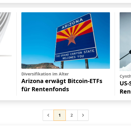
Diversifikation im Alter
Cynt
Arizona erwägt Bitcoin-ETFs
US-
für Rentenfonds
Ren
Gehe zur Seite
Gehe zur Seite
Gehe zu
1
2