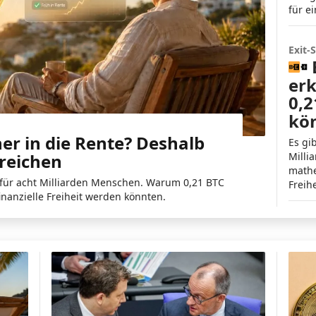
für e
Exit-
er
0,2
kö
her in die Rente? Deshalb
Es gi
Milli
reichen
mathe
n für acht Milliarden Menschen. Warum 0,21 BTC
Freih
nanzielle Freiheit werden könnten.