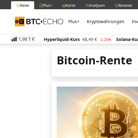
News
Plus+
Kurse
Analysen
Reviews
Plus+
Kryptowährungen
In
BTC-ECHO
1,98 T
€
12,58
€
Hyperliquid-Kurs
48,49
€
Solana-Kurs
6
-1.00%
-2.20%
Bitcoin-Rente