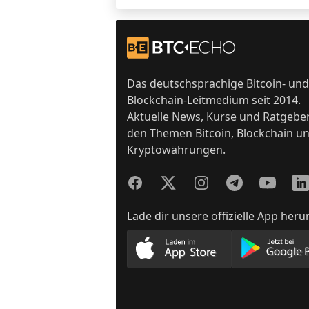
Footer
Zur Startseite
Das deutschsprachige Bitcoin- und
Blockchain-Leitmedium seit 2014.
Aktuelle News, Kurse und Ratgebe
den Themen Bitcoin, Blockchain u
Kryptowährungen.
Facebook
Twitter
Instagram
Telegram
YouTube
Lin
Lade dir unsere offizielle App heru
Lade unsere App im App
Lade