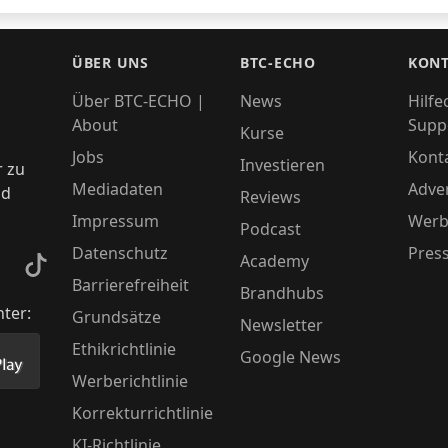
ÜBER UNS
BTC-ECHO
KONT
Über BTC-ECHO |
News
Hilfe
About
Supp
Kurse
Jobs
Kont
Investieren
r zu
Mediadaten
Adver
nd
Reviews
Impressum
Werb
Podcast
Datenschutz
Pres
Academy
kedIn
TikTok
Barrierefreiheit
Brandhubs
nter:
Grundsätze
Newsletter
Ethikrichtlinie
Google News
Store herunter
 unsere App im PlayStore herunter
Werberichtlinie
Korrekturrichtlinie
KI-Richtlinie