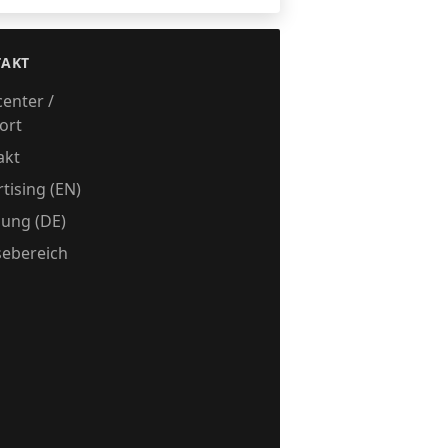
AKT
center /
ort
akt
tising (EN)
ung (DE)
sebereich