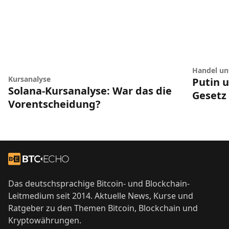
Handel unt
Kursanalyse
Putin 
Solana-Kursanalyse: War das die
Gesetz
Vorentscheidung?
Footer
Zur Startseite
Das deutschsprachige Bitcoin- und Blockchain-
Leitmedium seit 2014. Aktuelle News, Kurse und
Ratgeber zu den Themen Bitcoin, Blockchain und
Kryptowährungen.