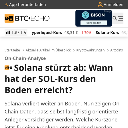
App herunterladen
Anmelden
BTC-ECHO
1,97 T
€
quid-Kurs
48,31
€
Solana-Kurs
63,58
€
TRON-Kur
-1.70%
-0.10%
Startseite
Aktuelle Artikel im Überblick
Kryptowährungen
Altcoins
On-Chain-Analyse
Solana stürzt ab: Wann
hat der SOL-Kurs den
Boden erreicht?
Solana verliert weiter an Boden. Nun zeigen On-
Chain-Daten, dass selbst langfristig orientierte
Anleger vorsichtiger werden. Welche Kurszone
jetzt für eine Erholung entscheidend werden