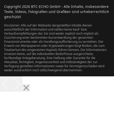
Copyright
2026
BTC-ECHO GmbH - Alle Inhalte, insbesondere
Texte, Videos, Fotografien und Grafiken sind urheberrechtlich
geschützt
Disclaimer: Alle auf der Webseite dargestellten Inhalte dienen
ausschließlich der Information und stellen keine Kauf- bzw.
Verkaufsempfehlungen dar. Sie sind weder explizit noch implizit als
Zusicherung einer bestimmten Kursentwicklung der genannten
Finanzinstrumente oder als Handlungsaufforderung zu verstehen. Der
Erwerb von Wertpapieren oder Kryptowährungen birgt Risiken, die zum
Totalverlust des eingesetzten Kapitals führen können. Die Informationen
ersetzen keine, auf die individuellen Bedürfnisse ausgerichtete,
fachkundige Anlageberatung. Eine Haftung oder Garantie für die
Aktualität, Richtigkeit, Angemessenheit und Vollständigkeit der zur
Verfügung gestellten Informationen sowie für Vermögensschäden wird
weder ausdrücklich noch stillschweigend übernommen.