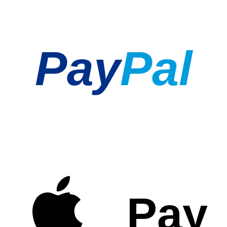
Pay
Pal
Pay