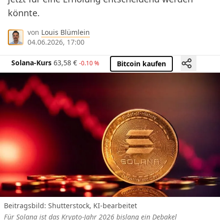
könnte.
von
Louis Blümlein
04.06.2026, 17:00
Solana-Kurs
63,58
€
-0.10 %
Bitcoin kaufen
Beitragsbild: Shutterstock, KI-bearbeitet
Für Solana ist das Krypto-Jahr 2026 bislang ein Debakel