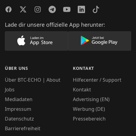
Facebook
Twitter
Instagram
Telegram
YouTube
LinkedIn
TikTok
Lade dir unsere offizielle App herunter:
Lade unsere App im AppStore herunter
Lade unsere App
ÜBER UNS
KONTAKT
Über BTC-ECHO | About
Hilfecenter / Support
Jobs
Kontakt
Mediadaten
Advertising (EN)
Impressum
Werbung (DE)
Datenschutz
Pressebereich
Barrierefreiheit