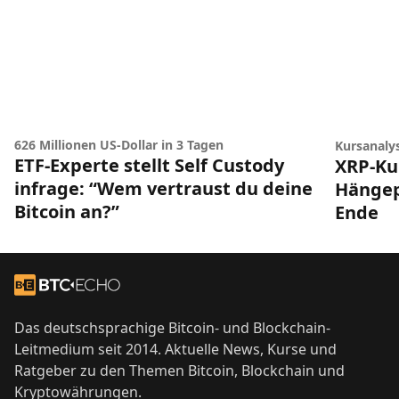
626 Millionen US-Dollar in 3 Tagen
Kursanaly
ETF-Experte stellt Self Custody
XRP-Ku
infrage: “Wem vertraust du deine
Hängep
Bitcoin an?”
Ende
Footer
Zur Startseite
Das deutschsprachige Bitcoin- und Blockchain-
Leitmedium seit 2014. Aktuelle News, Kurse und
Ratgeber zu den Themen Bitcoin, Blockchain und
Kryptowährungen.