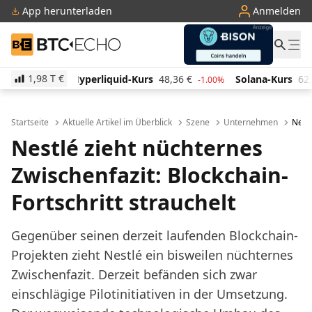
App herunterladen
Anmelden
BTC-ECHO
1,98 T
€
iquid-Kurs
48,36
€
Solana-Kurs
62,66
€
TRON-Ku
-1.00%
-1.90%
Startseite
Aktuelle Artikel im Überblick
Szene
Unternehmen
Nestl
Nestlé zieht nüchternes
Zwischenfazit: Blockchain-
Fortschritt strauchelt
Gegenüber seinen derzeit laufenden Blockchain-
Projekten zieht Nestlé ein bisweilen nüchternes
Zwischenfazit. Derzeit befänden sich zwar
einschlägige Pilotinitiativen in der Umsetzung.