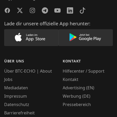
Facebook
Twitter
Instagram
Telegram
YouTube
LinkedIn
TikTok
Lade dir unsere offizielle App herunter:
Lade unsere App im AppStore herunter
Lade unsere App
ÜBER UNS
KONTAKT
Über BTC-ECHO | About
Hilfecenter / Support
Jobs
Kontakt
Mediadaten
Advertising (EN)
Impressum
Werbung (DE)
Datenschutz
Pressebereich
Barrierefreiheit