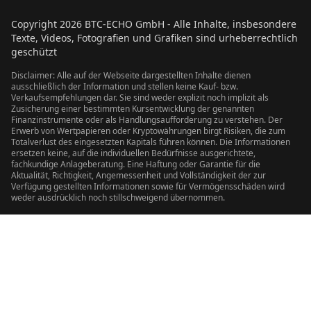
Copyright
2026
BTC-ECHO GmbH - Alle Inhalte, insbesondere
Texte, Videos, Fotografien und Grafiken sind urheberrechtlich
geschützt
Disclaimer: Alle auf der Webseite dargestellten Inhalte dienen
ausschließlich der Information und stellen keine Kauf- bzw.
Verkaufsempfehlungen dar. Sie sind weder explizit noch implizit als
Zusicherung einer bestimmten Kursentwicklung der genannten
Finanzinstrumente oder als Handlungsaufforderung zu verstehen. Der
Erwerb von Wertpapieren oder Kryptowährungen birgt Risiken, die zum
Totalverlust des eingesetzten Kapitals führen können. Die Informationen
ersetzen keine, auf die individuellen Bedürfnisse ausgerichtete,
fachkundige Anlageberatung. Eine Haftung oder Garantie für die
Aktualität, Richtigkeit, Angemessenheit und Vollständigkeit der zur
Verfügung gestellten Informationen sowie für Vermögensschäden wird
weder ausdrücklich noch stillschweigend übernommen.