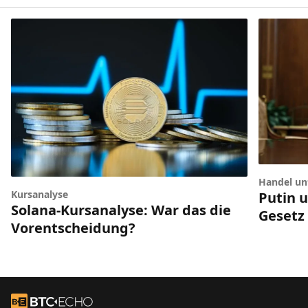
Handel unt
Kursanalyse
Putin 
Solana-Kursanalyse: War das die
Gesetz
Vorentscheidung?
Footer
Zur Startseite