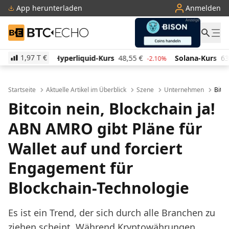
App herunterladen
Anmelden
BTC-ECHO
1,97 T
€
iquid-Kurs
48,55
€
Solana-Kurs
63,98
€
TRON-Ku
-2.10%
-0.20%
Startseite
Aktuelle Artikel im Überblick
Szene
Unternehmen
Bitco
Bitcoin nein, Blockchain ja!
ABN AMRO gibt Pläne für
Wallet auf und forciert
Engagement für
Blockchain-Technologie
Es ist ein Trend, der sich durch alle Branchen zu
ziehen scheint. Während Kryptowährungen