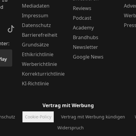
Mediadaten
Adver
nd
Reviews
Impressum
Werb
Podcast
Datenschutz
Pres
Academy
kedIn
TikTok
Barrierefreiheit
Brandhubs
nter:
Grundsätze
Newsletter
Ethikrichtlinie
Google News
Store herunter
 unsere App im PlayStore herunter
Werberichtlinie
Korrekturrichtlinie
KI-Richtlinie
Vertrag mit Werbung
nschutz
Cookie-Policy
Vertrag mit Werbung kündigen
Widerspruch