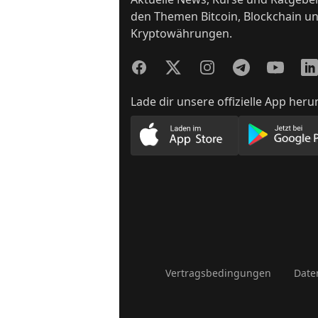
den Themen Bitcoin, Blockchain u
Kryptowährungen.
Facebook
Twitter
Instagram
Telegram
YouTube
Lin
Lade dir unsere offizielle App heru
Lade unsere App im App
Lade
Vertragsbedingungen
Date