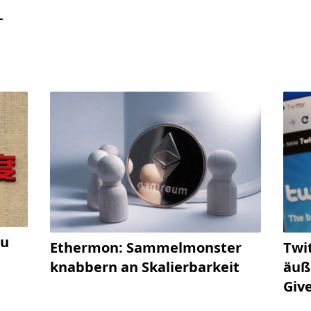
-
du
Ethermon: Sammelmonster
Twi
knabbern an Skalierbarkeit
äuß
Giv