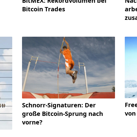
BitMEX: Rekordvolumen bei
Nac
n
Bitcoin Trades
arb
zu
Free
Schnorr-Signaturen: Der
von
große Bitcoin-Sprung nach
vorne?