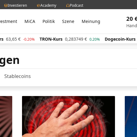
Investieren
Academy
Podcast
20 
vestment
MiCA
Politik
Szene
Meinung
Hand
3,65
€
TRON-Kurs
0,283749
€
Dogecoin-Kurs
0,0
-0.20%
0.20%
gen
Stablecoins