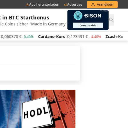
App herunterladen
Advertise
Anmelden
€ in BTC Startbonus
le Coins sicher "Made in Germany"
60370
€
Cardano-Kurs
0,173431
€
Zcash-Kurs
442
0.40%
-4.40%