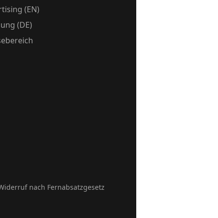
tising (EN)
ung (DE)
sebereich
Widerruf nach Fernabsatzgesetz