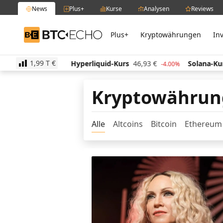
News
Plus+
Kurse
Analysen
Reviews
Plus+
Kryptowährungen
In
BTC-ECHO
1,99 T
€
13,24
€
Hyperliquid-Kurs
46,93
€
Solana-Kurs
6
-0.20%
-4.00%
Kryptowährun
Alle
Altcoins
Bitcoin
Ethereum