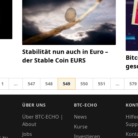
Stabilität nun auch in Euro –
Bit
der Stable Coin EURS
ges
Gehe zur Seite
Gehe zur Seite
Gehe zur Seite
Gehe zur Seite
Gehe zur Seite
Gehe zur Seite
Gehe
1
…
547
548
549
550
551
…
579
Zwischenseiten weggelassen
Zwischens
zu
ÜBER UNS
BTC-ECHO
KONT
Über BTC-ECHO |
News
Hilfe
About
Supp
Kurse
Jobs
Kont
Investieren
r zu