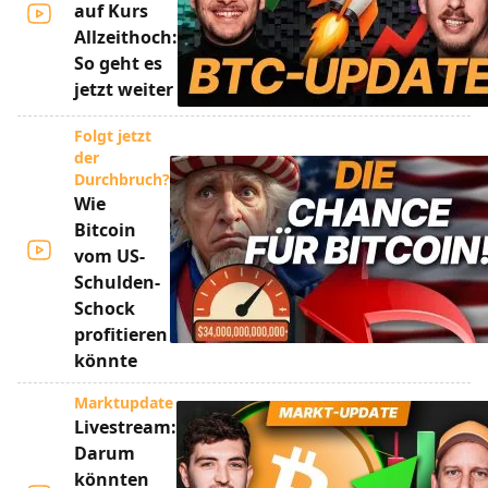
auf Kurs
Allzeithoch:
So geht es
jetzt weiter
Folgt jetzt
der
Durchbruch?
Wie
Bitcoin
vom US-
Schulden-
Schock
profitieren
könnte
Marktupdate
Livestream:
Darum
könnten