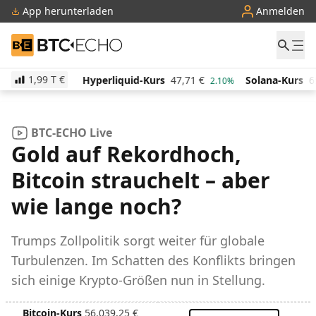
App herunterladen
Anmelden
BTC-ECHO
1,99 T
€
0,18
€
Hyperliquid-Kurs
47,71
€
Solana-Kurs
65,5
2.10%
2.10%
BTC-ECHO Live
Gold auf Rekordhoch,
Bitcoin strauchelt – aber
wie lange noch?
Trumps Zollpolitik sorgt weiter für globale
Turbulenzen. Im Schatten des Konflikts bringen
sich einige Krypto-Größen nun in Stellung.
Bitcoin-Kurs
56.039,25
€