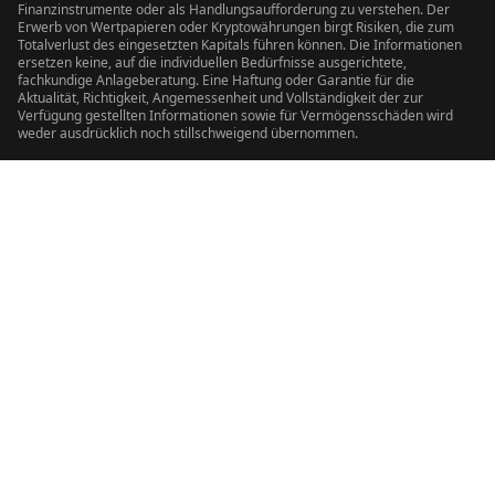
Finanzinstrumente oder als Handlungsaufforderung zu verstehen. Der
Erwerb von Wertpapieren oder Kryptowährungen birgt Risiken, die zum
Totalverlust des eingesetzten Kapitals führen können. Die Informationen
ersetzen keine, auf die individuellen Bedürfnisse ausgerichtete,
fachkundige Anlageberatung. Eine Haftung oder Garantie für die
Aktualität, Richtigkeit, Angemessenheit und Vollständigkeit der zur
Verfügung gestellten Informationen sowie für Vermögensschäden wird
weder ausdrücklich noch stillschweigend übernommen.