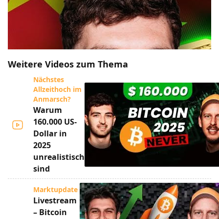
Weitere Videos zum Thema
Nächstes
Allzeithoch im
Anmarsch?
Warum
160.000 US-
Dollar in
2025
unrealistisch
sind
Marktupdate
Livestream
– Bitcoin