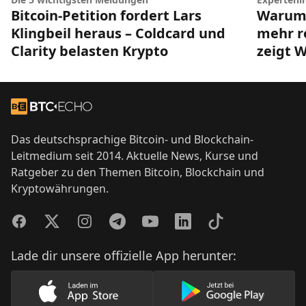
Bitcoin-Petition fordert Lars
Warum 
Klingbeil heraus – Coldcard und
mehr r
Clarity belasten Krypto
zeigt 
Footer
Zur Startseite
Das deutschsprachige Bitcoin- und Blockchain-
Leitmedium seit 2014. Aktuelle News, Kurse und
Ratgeber zu den Themen Bitcoin, Blockchain und
Kryptowährungen.
Facebook
Twitter
Instagram
Telegram
YouTube
LinkedIn
TikTok
Lade dir unsere offizielle App herunter:
Lade unsere App im AppStore herunter
Lade unsere App