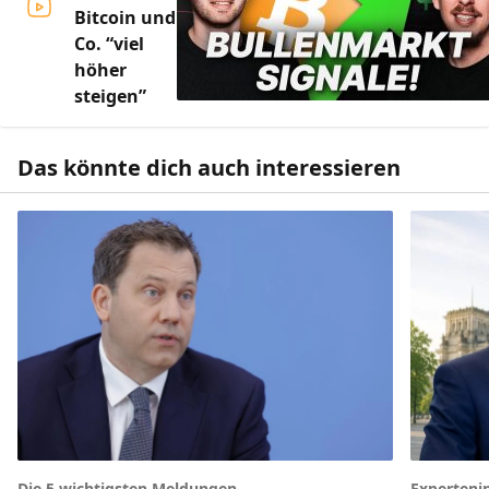
Bitcoin und
Co. “viel
höher
steigen”
Das könnte dich auch interessieren
Die 5 wichtigsten Meldungen
Experteni