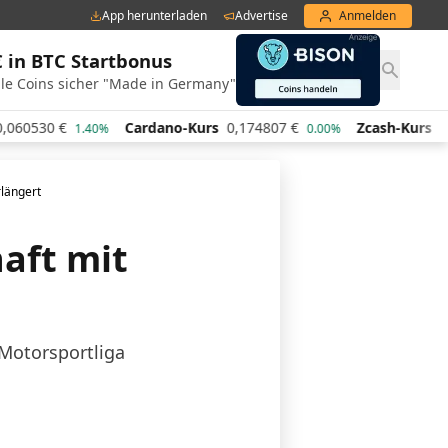
App herunterladen
Advertise
Anmelden
€ in BTC Startbonus
le Coins sicher "Made in Germany"
Cardano-Kurs
0,174807
€
Zcash-Kurs
443,85
€
1.40%
0.00%
3.
rlängert
aft mit
r Motorsportliga