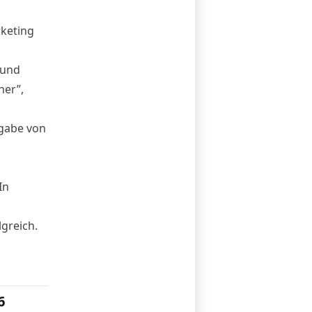
rketing
 und
ner”,
gabe von
In
greich.
6