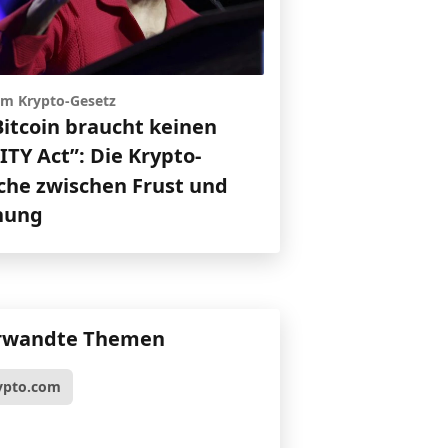
 um Krypto-Gesetz
Bitcoin braucht keinen
TY Act”: Die Krypto-
che zwischen Frust und
nung
rwandte Themen
ypto.com