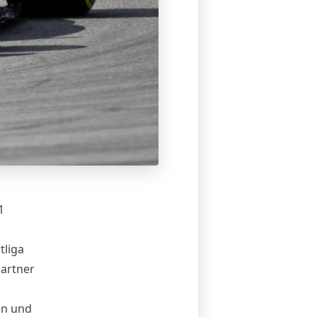
1
tliga
partner
en und