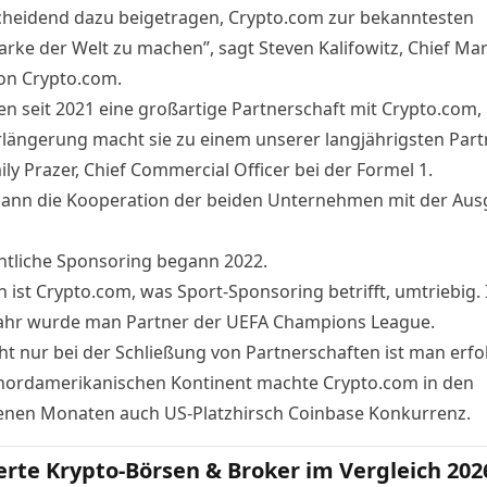
cheidend dazu beigetragen, Crypto.com zur bekanntesten
rke der Welt zu machen”, sagt Steven Kalifowitz, Chief Ma
von Crypto.com.
en seit 2021 eine großartige Partnerschaft mit Crypto.com,
rlängerung macht sie zu einem unserer langjährigsten Part
ly Prazer, Chief Commercial Officer bei der Formel 1.
ann die Kooperation der beiden Unternehmen mit der
Aus
ntliche
Sponsoring begann 2022
.
 ist Crypto.com, was Sport-Sponsoring betrifft, umtriebig. 
ahr wurde man Partner der
UEFA Champions League
.
ht nur bei der Schließung von Partnerschaften ist man erfol
nordamerikanischen Kontinent
machte Crypto.com in den
nen Monaten auch US-Platzhirsch Coinbase Konkurrenz.
erte Krypto-Börsen & Broker im Vergleich 202