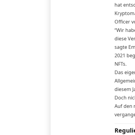
hat ents
Kryptoma
Officer 
“Wir hab
diese Ve
sagte Emi
2021 beg
NFTs
.
Das eige
Allgemein
diesem J
Doch nic
Auf den
vergange
Reguli