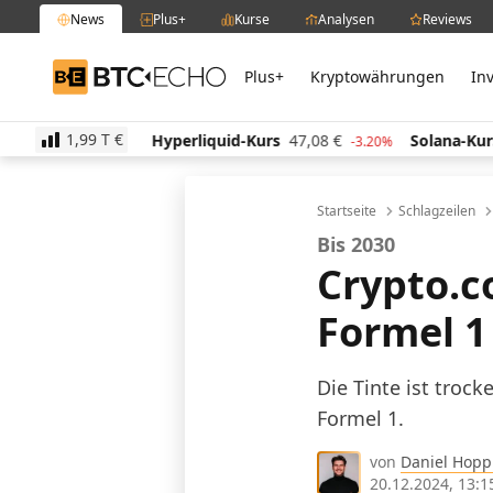
News
Plus+
Kurse
Analysen
Reviews
Plus+
Kryptowährungen
In
BTC-ECHO
1,99 T
€
€
Hyperliquid-Kurs
47,08
€
Solana-Kurs
63,94
€
0.40%
-3.20%
Startseite
Schlagzeilen
Bis 2030
Crypto.c
Formel 1
Die Tinte ist trock
Formel 1.
von
Daniel Hop
20.12.2024, 13:1