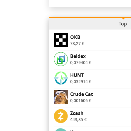
Top
OKB
78,27
€
Beldex
0,079404
€
HUNT
0,032914
€
Crude Cat
0,001606
€
Zcash
443,85
€