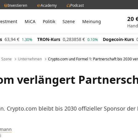
Investieren
Academy
Podcast
20 
vestment
MiCA
Politik
Szene
Meinung
Hand
TRON-Kurs
0,283858
€
Dogecoin-Kurs
0,060530
€
1.30%
0.10%
Szene
Unternehmen
Crypto.com und Formel 1: Partnerschaft bis 2030 ve
om verlängert Partnersch
en. Crypto.com bleibt bis 2030 offizieller Sponsor de
pmann
5