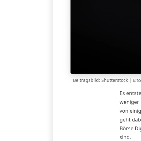
Beitragsbild: Shutterstock
|
Bitc
Es entst
weniger 
von eini
geht dab
Börse Dig
sind.