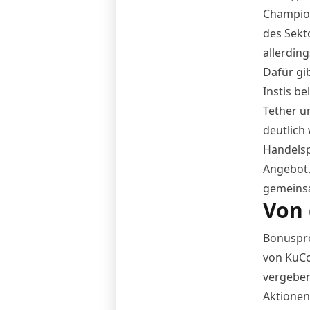
Champion
des Sekt
allerdin
Dafür gi
Instis be
Tether un
deutlich
Handelsp
Angebot.
gemeinsa
Von 
Bonuspro
von KuCo
vergeben
Aktionen