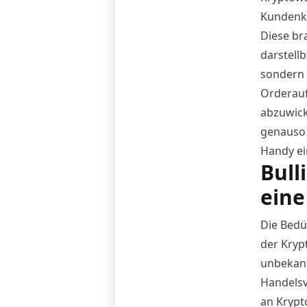
Kundenkl
Diese br
darstell
sondern 
Orderauf
abzuwick
genauso 
Handy ei
Bull
eine
Die Bedü
der Kryp
unbekan
Handelsvo
an Krypt