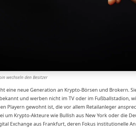
oin wechseln den Besitzer
eht eine neue Generation an Krypto-Börsen und Brokern. Si
bekannt und werben nicht im TV oder im Fußballstadion, w
gen Playern gewohnt ist, die vor allem Retailanleger anspre
ei um Krypto-Akteure wie Bullish aus New York oder die De
ital Exchange aus Frankfurt, deren Fokus institutionelle An