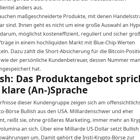
ientel anders aus.
auchen maßgeschneiderte Produkte, mit denen Handelsstr
bar sind. Ihnen geht es nicht um eine große Auswahl an Hyp
darum, möglichst kosteneffizient, reguliert und sicher gro
träge in einem hochliquiden Markt mit Blue-Chip-Werten
eln. Dazu zählt die Short-Absicherung für die Bitcoin-Posit
wie der persönliche Kundenbetreuer, dessen Nummer man
ngespeichert hat.
ish: Das Produktangebot spric
 klare (An-)Sprache
rfnisse dieser Kundengruppe zeigen sich am offensichtlich
to-Börse Bullish aus den USA.
Milliardenschwer und eher
nt
, reißt sie, ohne größeres Marketing, immer mehr an Kry
lumina an sich. Über eine Milliarde US-Dollar setzt Bullish 
owährungen um. Damit gehört die Insti-Krypto-Börse zur