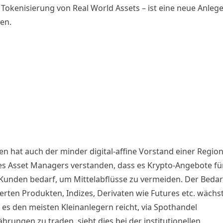
 Tokenisierung von Real World Assets – ist eine neue Anleg
den.
en hat auch der minder digital-affine Vorstand einer Regio
es Asset Managers verstanden, dass es Krypto-Angebote für
Kunden bedarf, um Mittelabflüsse zu vermeiden. Der Bedar
ierten Produkten, Indizes, Derivaten wie Futures etc. wächs
es den meisten Kleinanlegern reicht, via Spothandel
rungen zu traden, sieht dies bei der institutionellen