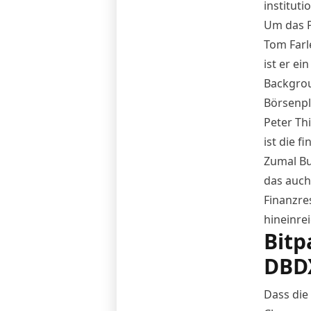
instituti
Um das P
Tom Farl
ist er ei
Backgrou
Börsenpl
Peter Th
ist die f
Zumal Bu
das auch
Finanzre
hineinre
Bitp
DBDX
Dass die