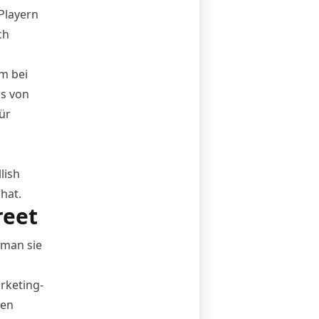
Playern
ch
m bei
ns von
ür
lish
 hat.
reet
 man sie
rketing-
nen