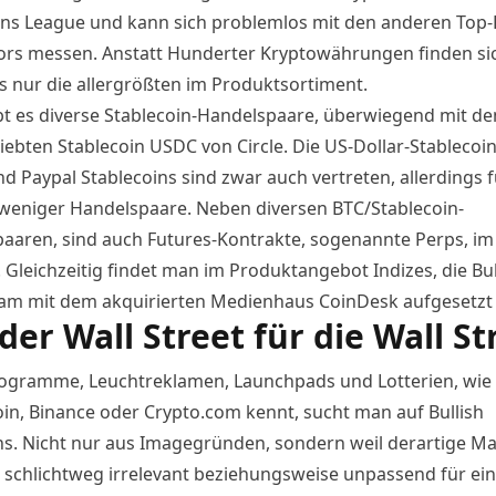
s League und kann sich problemlos mit den anderen Top-
ors messen. Anstatt Hunderter Kryptowährungen finden si
gs nur die allergrößten im Produktsortiment.
bt es diverse Stablecoin-Handelspaare, überwiegend mit de
liebten Stablecoin USDC von Circle. Die US-Dollar-Stablecoi
d Paypal Stablecoins sind zwar auch vertreten, allerdings f
 weniger Handelspaare. Neben diversen BTC/Stablecoin-
aaren, sind auch Futures-Kontrakte, sogenannte Perps, im
 Gleichzeitig findet man im Produktangebot Indizes, die Bul
m mit dem akquirierten Medienhaus CoinDesk aufgesetzt
der Wall Street für die Wall St
gramme, Leuchtreklamen, Launchpads und Lotterien, wie
in,
Binance
oder Crypto.com kennt, sucht man auf Bullish
s. Nicht nur aus Imagegründen, sondern weil derartige Ma
 schlichtweg irrelevant beziehungsweise unpassend für ei