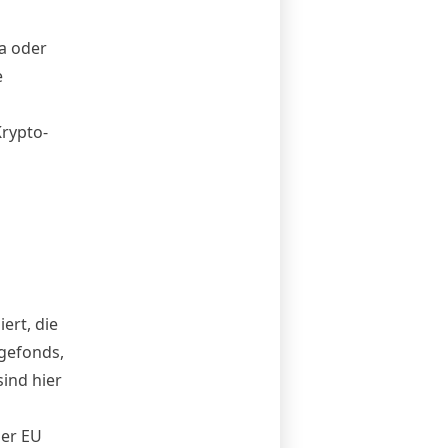
a oder
e
Krypto-
ert, die
gefonds,
ind hier
der EU