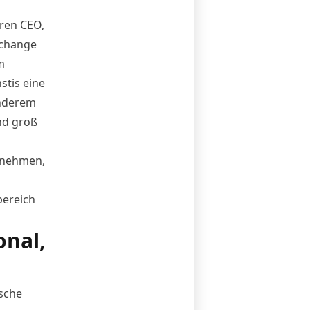
eren CEO,
xchange
m
tis eine
anderem
nd groß
ernehmen,
bereich
onal,
ische