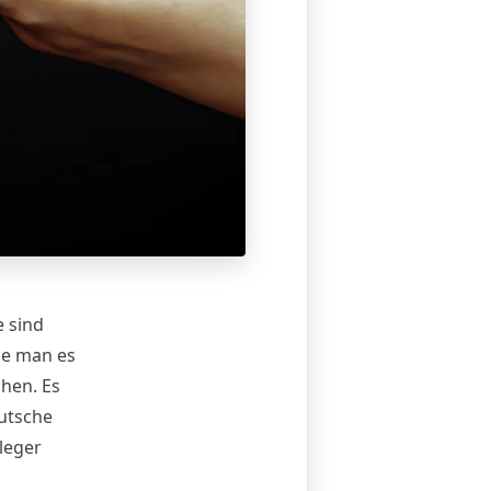
e sind
ie man es
chen. Es
utsche
leger