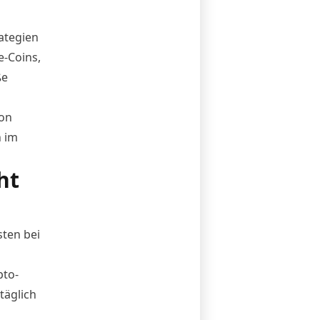
ategien
e-Coins,
ße
ion
 im
ht
sten bei
pto-
täglich