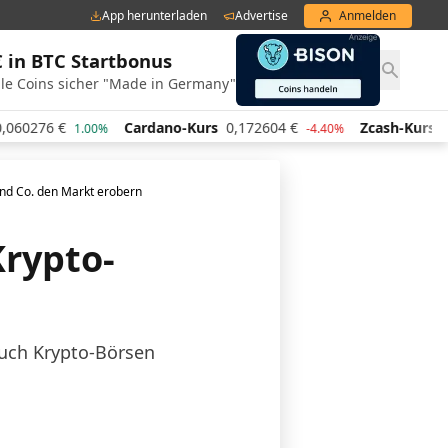
App herunterladen
Advertise
Anmelden
€ in BTC Startbonus
le Coins sicher "Made in Germany"
0276
€
Cardano-Kurs
0,172604
€
Zcash-Kurs
443,
1.00%
-4.40%
und Co. den Markt erobern
Krypto-
 auch Krypto-Börsen