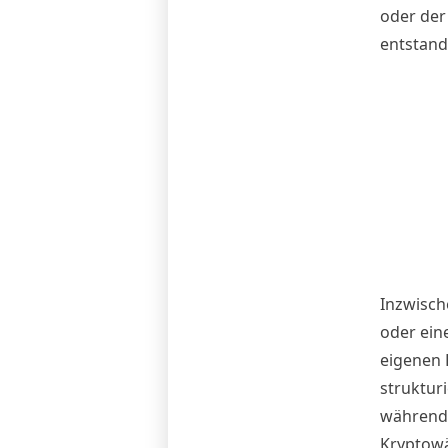
oder der
entstan
Inzwisch
oder ein
eigenen 
struktur
während 
Kryptowäh