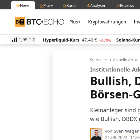
News
Plus+
Kurse
Analysen
Reviews
Plus+
Kryptowährungen
In
BTC-ECHO
1,99 T
€
513,25
€
Hyperliquid-Kurs
47,40
€
Solana-Kurs
6
0.00%
-0.70%
Startseite
Aktuelle Artike
Institutionelle A
Bullish,
Börsen-
Kleinanleger sind 
wie Bullish, DBDX u
von
Sven Wagen
21.08.2024, 11:0