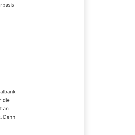
erbasis
nalbank
 die
f an
t. Denn