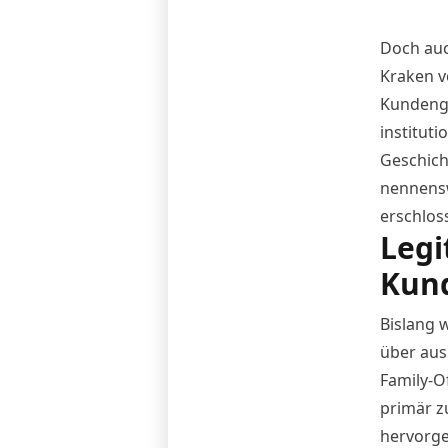
Doch auc
Kraken
v
Kundengr
institut
Geschich
nennensw
erschlos
Legi
Kun
Bislang w
über aus
Family-O
primär z
hervorge