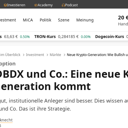
Investieren
Academy
Podcast
20 
vestment
MiCA
Politik
Szene
Meinung
Hand
3,63
€
TRON-Kurs
0,284185
€
Dogecoin-Kurs
0,06
0.50%
0.00%
l im Überblick
Investment
Märkte
Neue Krypto-Generation: Wie Bullish 
doption
 DBDX und Co.: Eine neue 
Generation kommt
gut, institutionelle Anleger sind besser. Dies wissen
nd Co. Das ist ihre Strategie.
knecht
4