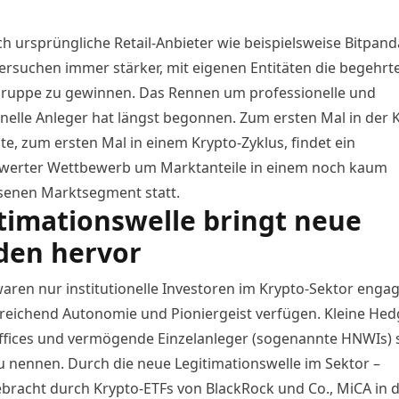
h ursprüngliche Retail-Anbieter wie beispielsweise Bitpand
ersuchen immer stärker, mit eigenen Entitäten die begehrt
uppe zu gewinnen. Das Rennen um professionelle und
ionelle Anleger hat längst begonnen. Zum ersten Mal in der 
te, zum ersten Mal in einem Krypto-Zyklus, findet ein
erter Wettbewerb um Marktanteile in einem noch kaum
senen Marktsegment statt.
timationswelle bringt neue
den hervor
aren nur institutionelle Investoren im Krypto-Sektor engagi
reichend Autonomie und Pioniergeist verfügen. Kleine Hed
ffices und vermögende Einzelanleger (sogenannte HNWIs) s
u nennen. Durch die neue Legitimationswelle im Sektor –
bracht durch Krypto-ETFs von BlackRock und Co., MiCA in 