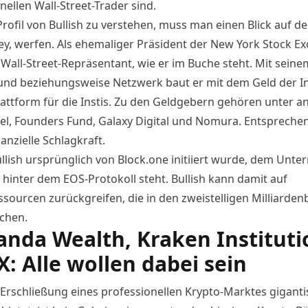
onellen Wall-Street-Trader sind.
rofil von Bullish zu verstehen, muss man einen Blick auf d
ey, werfen. Als ehemaliger Präsident der New York Stock E
n Wall-Street-Repräsentant, wie er im Buche steht. Mit seine
nd beziehungsweise Netzwerk baut er mit dem Geld der Ins
attform für die Instis. Zu den Geldgebern gehören unter 
iel, Founders Fund, Galaxy Digital und Nomura. Entspreche
inanzielle Schlagkraft.
llish ursprünglich von Block.one initiiert wurde, dem Unt
 hinter dem EOS-Protokoll steht. Bullish kann damit auf
ssourcen zurückgreifen, die in den zweistelligen Milliarden
ichen.
anda Wealth, Kraken Instituti
: Alle wollen dabei sein
 Erschließung eines professionellen Krypto-Marktes gigant