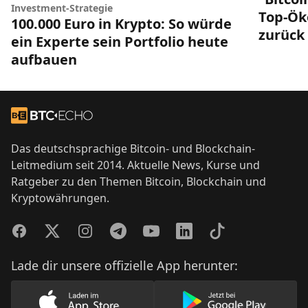
Investment-Strategie
Top-Ök
100.000 Euro in Krypto: So würde
zurück
ein Experte sein Portfolio heute
aufbauen
Footer
Zur Startseite
Das deutschsprachige Bitcoin- und Blockchain-
Leitmedium seit 2014. Aktuelle News, Kurse und
Ratgeber zu den Themen Bitcoin, Blockchain und
Kryptowährungen.
Facebook
Twitter
Instagram
Telegram
YouTube
LinkedIn
TikTok
Lade dir unsere offizielle App herunter: