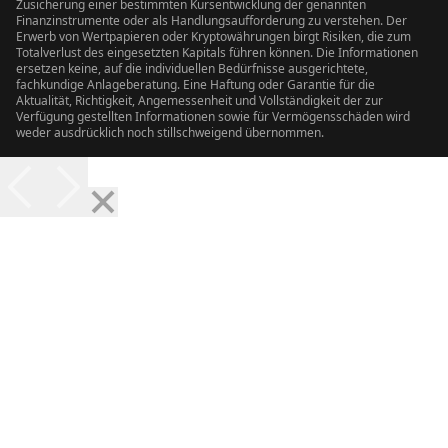
Zusicherung einer bestimmten Kursentwicklung der genannten
Finanzinstrumente oder als Handlungsaufforderung zu verstehen. Der
Erwerb von Wertpapieren oder Kryptowährungen birgt Risiken, die zum
Totalverlust des eingesetzten Kapitals führen können. Die Informationen
ersetzen keine, auf die individuellen Bedürfnisse ausgerichtete,
fachkundige Anlageberatung. Eine Haftung oder Garantie für die
Aktualität, Richtigkeit, Angemessenheit und Vollständigkeit der zur
Verfügung gestellten Informationen sowie für Vermögensschäden wird
weder ausdrücklich noch stillschweigend übernommen.