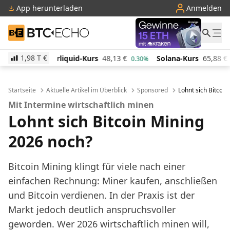
App herunterladen
Anmelden
BTC-ECHO
1,98 T
€
id-Kurs
48,13
€
Solana-Kurs
65,88
€
TRON-Kurs
0.30%
-1.80%
Startseite
Aktuelle Artikel im Überblick
Sponsored
Lohnt sich Bitcoi
Mit Intermine wirtschaftlich minen
Lohnt sich Bitcoin Mining
2026 noch?
Bitcoin Mining klingt für viele nach einer
einfachen Rechnung: Miner kaufen, anschließen
und Bitcoin verdienen. In der Praxis ist der
Markt jedoch deutlich anspruchsvoller
geworden. Wer 2026 wirtschaftlich minen will,