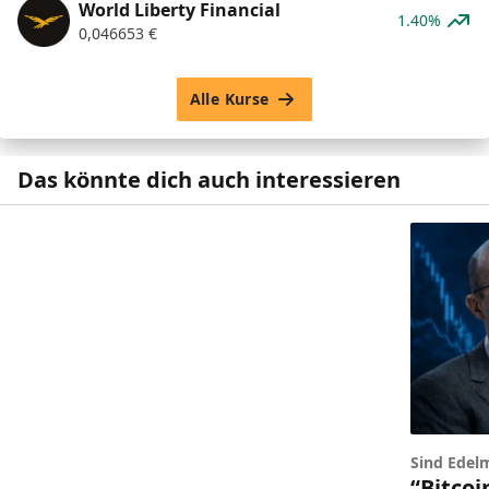
World Liberty Financial
1.40%
0,046653
€
Alle Kurse
Das könnte dich auch interessieren
Sind Edelm
“Bitcoi