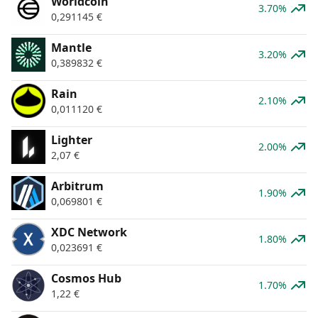
Worldcoin
3.70%
0,291145
€
Mantle
3.20%
0,389832
€
Rain
2.10%
0,011120
€
Lighter
2.00%
2,07
€
Arbitrum
1.90%
0,069801
€
XDC Network
1.80%
0,023691
€
Cosmos Hub
1.70%
1,22
€