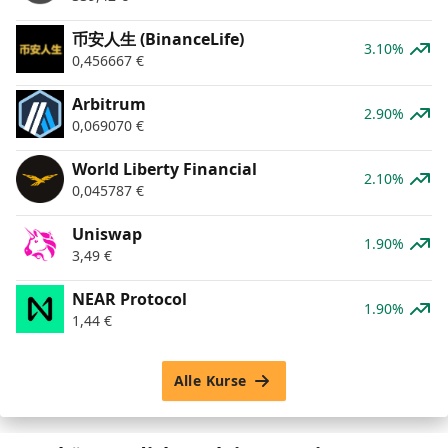
币安人生 (BinanceLife)
3.10%
0,456667
€
Arbitrum
2.90%
0,069070
€
World Liberty Financial
2.10%
0,045787
€
Uniswap
1.90%
3,49
€
NEAR Protocol
1.90%
1,44
€
Alle Kurse