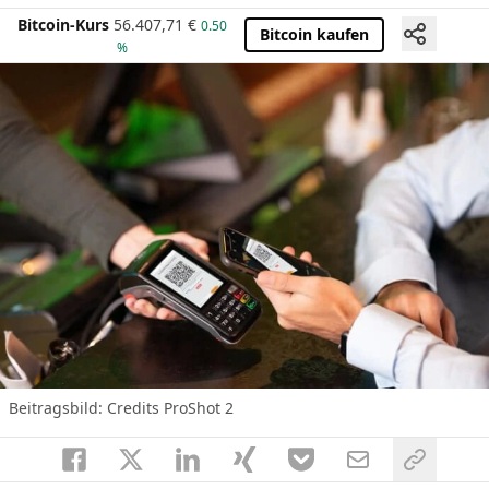
Bitcoin-Kurs
56.407,71
€
0.50
Bitcoin kaufen
%
Beitragsbild: Credits ProShot 2