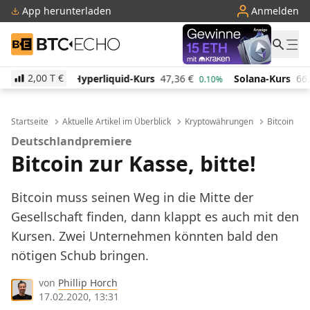
App herunterladen
Anmelden
BTC-ECHO
2,00 T
€
quid-Kurs
47,36
€
Solana-Kurs
66,42
€
TRON-Kurs
0.10%
0.70%
Startseite
Aktuelle Artikel im Überblick
Kryptowährungen
Bitcoin
Deutschlandpremiere
Bitcoin zur Kasse, bitte!
Bitcoin muss seinen Weg in die Mitte der
Gesellschaft finden, dann klappt es auch mit den
Kursen. Zwei Unternehmen könnten bald den
nötigen Schub bringen.
von
Phillip Horch
17.02.2020, 13:31