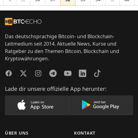
Zwischenseiten weggelassen
Zwischensei
he zu
Footer
Zur Startseite
Das deutschsprachige Bitcoin- und Blockchain-
Leitmedium seit 2014. Aktuelle News, Kurse und
Ratgeber zu den Themen Bitcoin, Blockchain und
Kryptowährungen.
Facebook
Twitter
Instagram
Telegram
YouTube
LinkedIn
TikTok
Lade dir unsere offizielle App herunter:
Lade unsere App im AppStore herunter
Lade unsere App
ÜBER UNS
KONTAKT