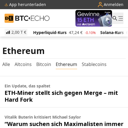
App herunterladen
Anmelden
BTC-ECHO
2,00 T
€
521,59
€
Hyperliquid-Kurs
47,24
€
Solana-Kurs
6
0.30%
-0.10%
Ethereum
Alle
Altcoins
Bitcoin
Ethereum
Stablecoins
Ein Update, das spaltet
ETH-Miner stellt sich gegen Merge – mit
Hard Fork
Vitalik Buterin kritisiert Michael Saylor
“Warum suchen sich Maximalisten immer