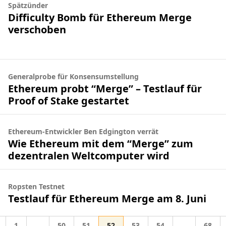
Spätzünder
Difficulty Bomb für Ethereum Merge
verschoben
Generalprobe für Konsensumstellung
Ethereum probt “Merge” – Testlauf für
Proof of Stake gestartet
Ethereum-Entwickler Ben Edgington verrät
Wie Ethereum mit dem “Merge” zum
dezentralen Weltcomputer wird
Ropsten Testnet
Testlauf für Ethereum Merge am 8. Juni
Gehe zur Seite
Gehe zur Seite
Gehe zur Seite
Gehe zur Seite
Gehe zur Seite
Gehe zur Seite
Gehe z
1
…
50
51
52
53
54
…
68