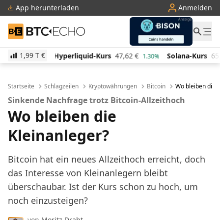
App herunterladen
Anmelden
BTC-ECHO
1,99 T
€
liquid-Kurs
47,62
€
Solana-Kurs
65,87
€
TRON-Ku
1.30%
3.10%
Startseite
Schlagzeilen
Kryptowährungen
Bitcoin
Wo bleiben die 
Sinkende Nachfrage trotz Bitcoin-Allzeithoch
Wo bleiben die
Kleinanleger?
Bitcoin hat ein neues Allzeithoch erreicht, doch
das Interesse von Kleinanlegern bleibt
überschaubar. Ist der Kurs schon zu hoch, um
noch einzusteigen?
von
Moritz Draht