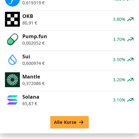
0,619319
€
OKB
3.80%
80,91
€
Pump.fun
3.70%
0,002052
€
Sui
3.50%
0,600974
€
Mantle
3.20%
0,372086
€
Solana
3.10%
65,87
€
Alle Kurse