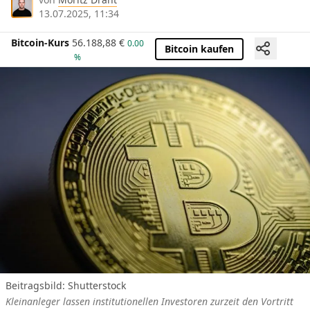
13.07.2025, 11:34
Bitcoin-Kurs
56.188,88
€
0.00
Bitcoin kaufen
%
Beitragsbild: Shutterstock
Kleinanleger lassen institutionellen Investoren zurzeit den Vortritt