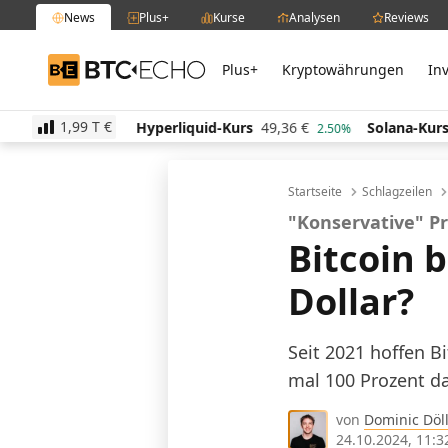
News
Plus+
Kurse
Analysen
Reviews
Plus+
Kryptowährungen
In
BTC-ECHO
1,99 T
€
Hyperliquid-Kurs
49,36
€
Solana-Kurs
63,98
€
-0.20%
2.50%
0
Startseite
Schlagzeilen
"Konservative" P
Bitcoin b
Dollar?
Seit 2021 hoffen B
mal 100 Prozent dar
von
Dominic Döll
24.10.2024, 11:3