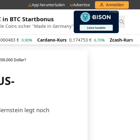
App herunterladen
Advertise
Anmelden
€ in BTC Startbonus
le Coins sicher "Made in Germany"
Cardano-Kurs
0,174753
€
Zcash-Kurs
444,40
€
0.90%
6.70%
3.6
200.000 Dollar?
US-
Bernstein legt noch