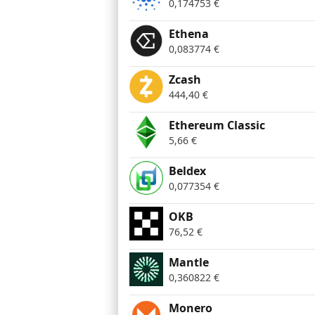
0,174753
€
Ethena
0,083774
€
Zcash
444,40
€
Ethereum Classic
5,66
€
Beldex
0,077354
€
OKB
76,52
€
Mantle
0,360822
€
Monero