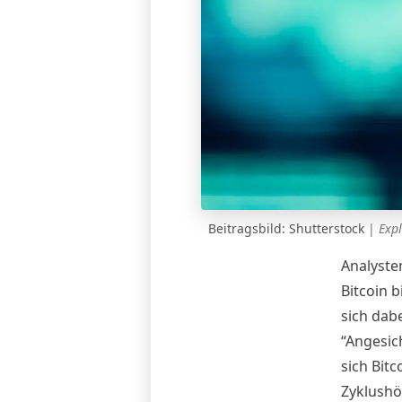
Beitragsbild: Shutterstock
|
Expl
Analyste
Bitcoin b
sich dab
“Angesic
sich Bit
Zyklushöc