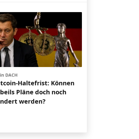
 in DACH
itcoin-Haltefrist: Können
gbeils Pläne doch noch
indert werden?