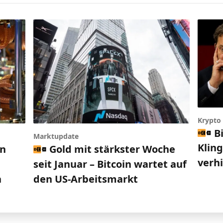
Krypto
B
Marktupdate
Klin
en
Gold mit stärkster Woche
verh
seit Januar – Bitcoin wartet auf
n
den US-Arbeitsmarkt