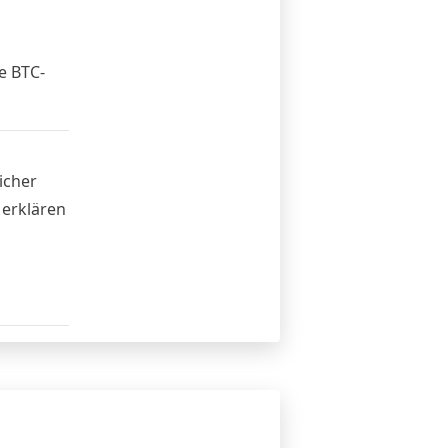
ie BTC-
icher
 erklären