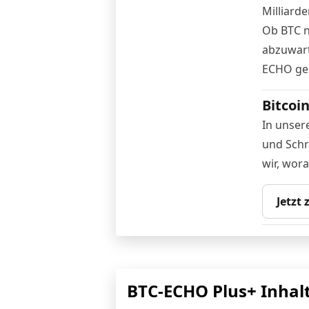
Milliard
Ob BTC no
abzuwart
ECHO geg
Bitcoi
In unser
und Schri
wir, wor
Jetzt
BTC-ECHO Plus+ Inhal