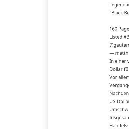
Legendar
"Black B
160 Page
Listed
#B
@gautam
— matthe
In einer
Dollar f
Vor allem
Vergange
Nachdem 
US-Dolla
Umschwun
Insgesamt
Handelss