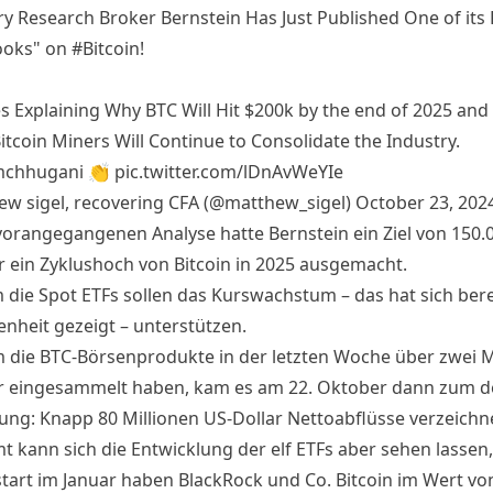
y Research Broker Bernstein Has Just Published One of its
ooks" on
#Bitcoin
!
s Explaining Why BTC Will Hit $200k by the end of 2025 an
itcoin
Miners Will Continue to Consolidate the Industry.
chhugani
👏
pic.twitter.com/lDnAvWeYIe
w sigel, recovering CFA (@matthew_sigel)
October 23, 202
 vorangegangenen Analyse hatte Bernstein ein Ziel von 150.
ür ein Zyklushoch von Bitcoin in 2025 ausgemacht.
 die Spot ETFs sollen das Kurswachstum – das hat sich bere
nheit gezeigt – unterstützen.
die BTC-Börsenprodukte in der letzten Woche über zwei Mi
r eingesammelt haben, kam es am 22. Oktober dann zum d
g: Knapp 80 Millionen US-Dollar Nettoabflüsse
verzeichn
 kann sich die Entwicklung der elf ETFs aber sehen lassen,
tart im Januar haben BlackRock und Co. Bitcoin im Wert vo