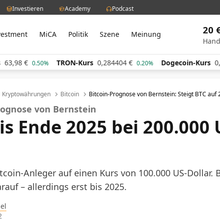
Investieren
Academy
Podcast
20 
vestment
MiCA
Politik
Szene
Meinung
Hand
TRON-Kurs
0,284404
€
Dogecoin-Kurs
0,060483
€
.50%
0.20%
Kryptowährungen
Bitcoin
Bitcoin-Prognose von Bernstein: Steigt BTC auf 
rognose von Bernstein
is Ende 2025 bei 200.000 
itcoin-Anleger auf einen Kurs von 100.000 US-Dollar. 
auf – allerdings erst bis 2025.
el
2