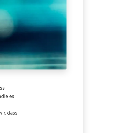
ss
ndle es
ir, dass