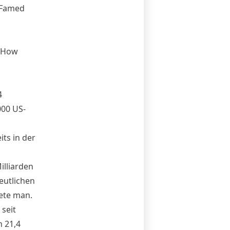
 Famed
d How
4
000 US-
its in der
lliarden
eutlichen
ete
man.
 seit
n 21,4