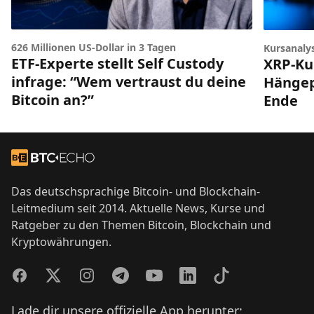
626 Millionen US-Dollar in 3 Tagen
Kursanaly
ETF-Experte stellt Self Custody
XRP-Ku
infrage: “Wem vertraust du deine
Hängep
Bitcoin an?”
Ende
Footer
Zur Startseite
Das deutschsprachige Bitcoin- und Blockchain-
Leitmedium seit 2014. Aktuelle News, Kurse und
Ratgeber zu den Themen Bitcoin, Blockchain und
Kryptowährungen.
Facebook
Twitter
Instagram
Telegram
YouTube
LinkedIn
TikTok
Lade dir unsere offizielle App herunter: