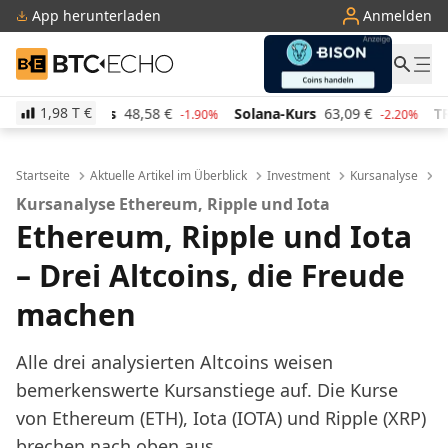
App herunterladen
Anmelden
BTC-ECHO
1,98 T
€
rs
48,58
€
Solana-Kurs
63,09
€
TRON-Kurs
0,28
-1.90%
-2.20%
Startseite
Aktuelle Artikel im Überblick
Investment
Kursanalyse
E
Kursanalyse Ethereum, Ripple und Iota
Ethereum, Ripple und Iota
– Drei Altcoins, die Freude
machen
Alle drei analysierten Altcoins weisen
bemerkenswerte Kursanstiege auf. Die Kurse
von Ethereum (ETH), Iota (IOTA) und Ripple (XRP)
brechen nach oben aus.