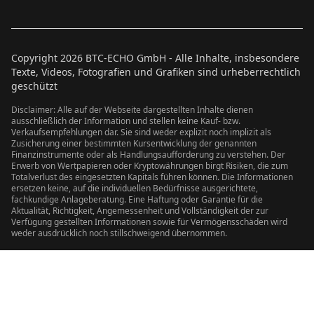
Copyright
2026
BTC-ECHO GmbH - Alle Inhalte, insbesondere
Texte, Videos, Fotografien und Grafiken sind urheberrechtlich
geschützt
Disclaimer: Alle auf der Webseite dargestellten Inhalte dienen
ausschließlich der Information und stellen keine Kauf- bzw.
Verkaufsempfehlungen dar. Sie sind weder explizit noch implizit als
Zusicherung einer bestimmten Kursentwicklung der genannten
Finanzinstrumente oder als Handlungsaufforderung zu verstehen. Der
Erwerb von Wertpapieren oder Kryptowährungen birgt Risiken, die zum
Totalverlust des eingesetzten Kapitals führen können. Die Informationen
ersetzen keine, auf die individuellen Bedürfnisse ausgerichtete,
fachkundige Anlageberatung. Eine Haftung oder Garantie für die
Aktualität, Richtigkeit, Angemessenheit und Vollständigkeit der zur
Verfügung gestellten Informationen sowie für Vermögensschäden wird
weder ausdrücklich noch stillschweigend übernommen.