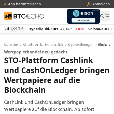
App herunterladen
Anmelden
BTC-ECHO
1,99 T
€
erliquid-Kurs
47,14
€
Solana-Kurs
63,74
€
TRON
-4.00%
-0.20%
Startseite
Aktuelle Artikel im Überblick
Kryptowährungen
Blockchain
Wertpapierhandel neu gedacht
STO-Plattform Cashlink
und CashOnLedger bringen
Wertpapiere auf die
Blockchain
CashLink und CashOnLedger bringen
Wertpapiere auf die Blockchain. Ab sofort