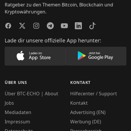
Ratgeber zu den Themen Bitcoin, Blockchain und
Kryptowährungen.
Facebook
Twitter
Instagram
Telegram
YouTube
LinkedIn
TikTok
Lade dir unsere offizielle App herunter:
Lade unsere App im AppStore herunter
Lade unsere App
ÜBER UNS
KONTAKT
Über BTC-ECHO | About
Hilfecenter / Support
Jobs
Kontakt
Mediadaten
Advertising (EN)
Impressum
Werbung (DE)
Datenschutz
Pressebereich