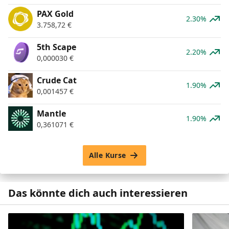
PAX Gold
2.30%
3.758,72
€
5th Scape
2.20%
0,000030
€
Crude Cat
1.90%
0,001457
€
Mantle
1.90%
0,361071
€
Alle Kurse
Das könnte dich auch interessieren