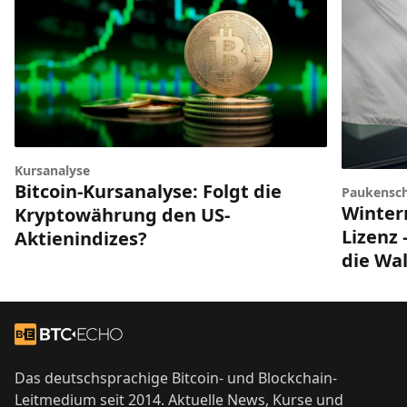
Kursanalyse
Bitcoin-Kursanalyse: Folgt die
Paukensch
Winter
Kryptowährung den US-
Lizenz 
Aktienindizes?
die Wal
Footer
Zur Startseite
Das deutschsprachige Bitcoin- und Blockchain-
Leitmedium seit 2014. Aktuelle News, Kurse und