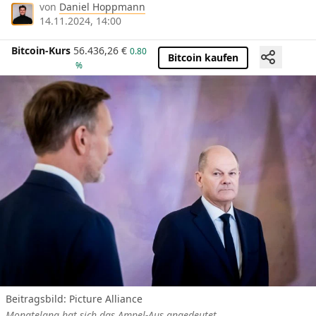
von
Daniel Hoppmann
14.11.2024, 14:00
Bitcoin-Kurs
56.436,26
€
0.80
Bitcoin kaufen
%
Beitragsbild: Picture Alliance
Monatelang hat sich das Ampel-Aus angedeutet