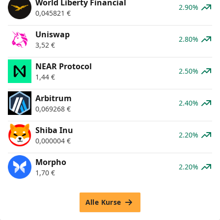
World Liberty Financial
2.90%
0,045821
€
Uniswap
2.80%
3,52
€
NEAR Protocol
2.50%
1,44
€
Arbitrum
2.40%
0,069268
€
Shiba Inu
2.20%
0,000004
€
Morpho
2.20%
1,70
€
Alle Kurse