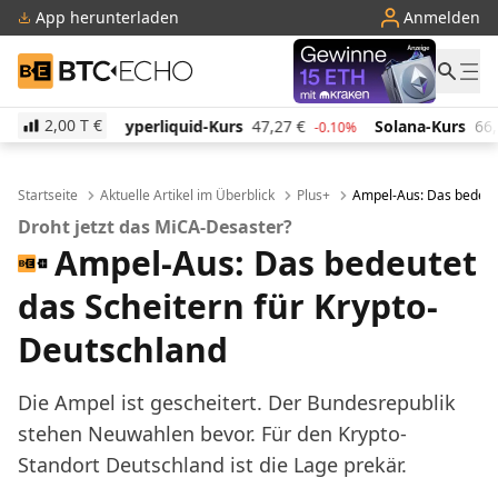
App herunterladen
Anmelden
BTC-ECHO
2,00 T
€
quid-Kurs
47,27
€
Solana-Kurs
66,53
€
TRON-Kur
-0.10%
1.30%
Startseite
Aktuelle Artikel im Überblick
Plus+
Ampel-Aus: Das bedeute
Droht jetzt das MiCA-Desaster?
Ampel-Aus: Das bedeutet
das Scheitern für Krypto-
Deutschland
Die Ampel ist gescheitert. Der Bundesrepublik
stehen Neuwahlen bevor. Für den Krypto-
Standort Deutschland ist die Lage prekär.