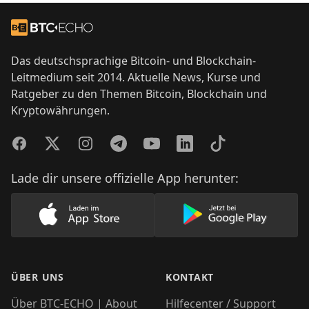
Footer
Zur Startseite
Das deutschsprachige Bitcoin- und Blockchain-
Leitmedium seit 2014. Aktuelle News, Kurse und
Ratgeber zu den Themen Bitcoin, Blockchain und
Kryptowährungen.
Facebook
Twitter
Instagram
Telegram
YouTube
LinkedIn
TikTok
Lade dir unsere offizielle App herunter:
Lade unsere App im AppStore herunter
Lade unsere App
ÜBER UNS
KONTAKT
Über BTC-ECHO | About
Hilfecenter / Support