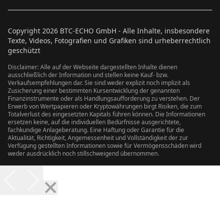
Copyright
2026
BTC-ECHO GmbH - Alle Inhalte, insbesondere
Texte, Videos, Fotografien und Grafiken sind urheberrechtlich
geschützt
Disclaimer: Alle auf der Webseite dargestellten Inhalte dienen
ausschließlich der Information und stellen keine Kauf- bzw.
Verkaufsempfehlungen dar. Sie sind weder explizit noch implizit als
Zusicherung einer bestimmten Kursentwicklung der genannten
Finanzinstrumente oder als Handlungsaufforderung zu verstehen. Der
Erwerb von Wertpapieren oder Kryptowährungen birgt Risiken, die zum
Totalverlust des eingesetzten Kapitals führen können. Die Informationen
ersetzen keine, auf die individuellen Bedürfnisse ausgerichtete,
fachkundige Anlageberatung. Eine Haftung oder Garantie für die
Aktualität, Richtigkeit, Angemessenheit und Vollständigkeit der zur
Verfügung gestellten Informationen sowie für Vermögensschäden wird
weder ausdrücklich noch stillschweigend übernommen.