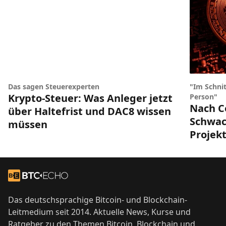
Das sagen Steuerexperten
"Im Schnit
Krypto-Steuer: Was Anleger jetzt
Person"
Nach Co
über Haltefrist und DAC8 wissen
Schwach
müssen
Projek
Footer
Zur Startseite
Das deutschsprachige Bitcoin- und Blockchain-
Leitmedium seit 2014. Aktuelle News, Kurse und
Ratgeber zu den Themen Bitcoin, Blockchain und