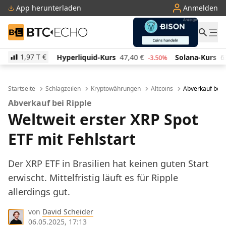
App herunterladen
Anmelden
BTC-ECHO
1,97 T
€
Hyperliquid-Kurs
47,40
€
Solana-Kurs
63,06
€
-3.50%
-0.80%
Startseite
Schlagzeilen
Kryptowährungen
Altcoins
Abverkauf bei R
Abverkauf bei Ripple
Weltweit erster XRP Spot
ETF mit Fehlstart
Der XRP ETF in Brasilien hat keinen guten Start
erwischt. Mittelfristig läuft es für Ripple
allerdings gut.
von
David Scheider
06.05.2025, 17:13