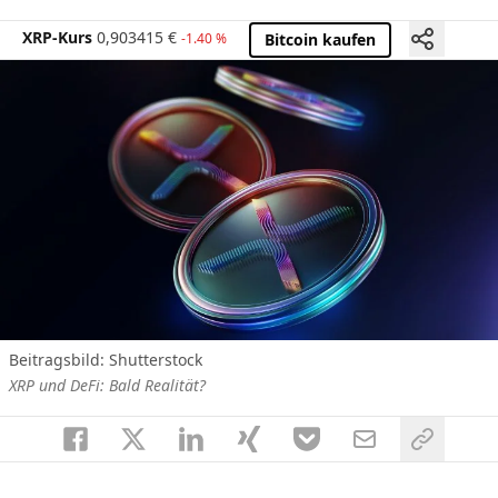
XRP-Kurs
0,903415
€
-1.40 %
Bitcoin kaufen
Beitragsbild: Shutterstock
XRP und DeFi: Bald Realität?