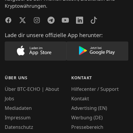
Kryptowährungen.
Facebook
Twitter
Instagram
Telegram
YouTube
LinkedIn
TikTok
Lade dir unsere offizielle App herunter:
Lade unsere App im AppStore herunter
Lade unsere App
ÜBER UNS
KONTAKT
Über BTC-ECHO | About
Hilfecenter / Support
Jobs
Kontakt
Mediadaten
Advertising (EN)
Impressum
Werbung (DE)
Datenschutz
Pressebereich