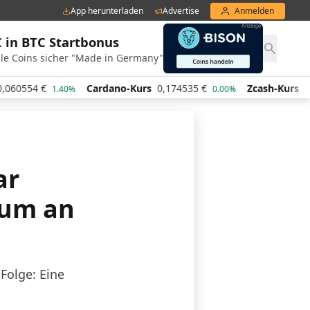
App herunterladen
Advertise
Anmelden
€ in BTC Startbonus
le Coins sicher "Made in Germany"
Cardano-Kurs
0,174535
€
Zcash-Kurs
443,78
€
1.40%
0.00%
3.
ar
eum an
Folge: Eine