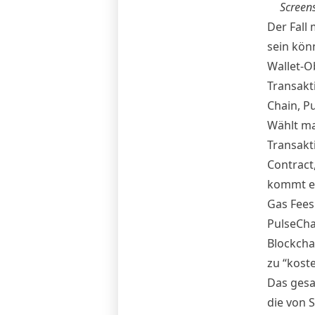
Screens
Der Fall 
sein kön
Wallet-O
Transakt
Chain, Pu
Wählt ma
Transakt
Contract,
kommt es
Gas Fees
PulseCha
Blockcha
zu “kost
Das gesa
die von 