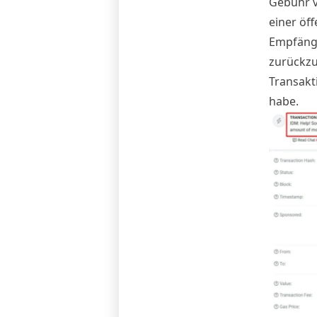
Gebühr v
einer öf
Empfänge
zurückzu
Transakt
habe.