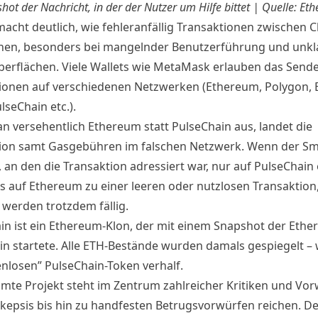
hot der Nachricht, in der der Nutzer um Hilfe bittet | Quelle: Et
macht deutlich, wie fehleranfällig Transaktionen zwischen 
nen, besonders bei mangelnder Benutzerführung und unkl
berflächen. Viele Wallets wie MetaMask erlauben das Send
ionen auf verschiedenen Netzwerken (Ethereum, Polygon,
lseChain etc.).
n versehentlich Ethereum statt PulseChain aus, landet die
ion samt Gasgebühren im falschen Netzwerk. Wenn der Sm
 an den die Transaktion adressiert war, nur auf PulseChain e
 auf Ethereum zu einer leeren oder nutzlosen Transaktion,
 werden trotzdem fällig.
in ist ein Ethereum-Klon, der mit einem Snapshot der Ethe
in startete. Alle ETH-Bestände wurden damals gespiegelt – 
enlosen” PulseChain-Token verhalf.
mte Projekt steht im Zentrum zahlreicher Kritiken und Vor
Skepsis bis hin zu handfesten Betrugsvorwürfen reichen. De