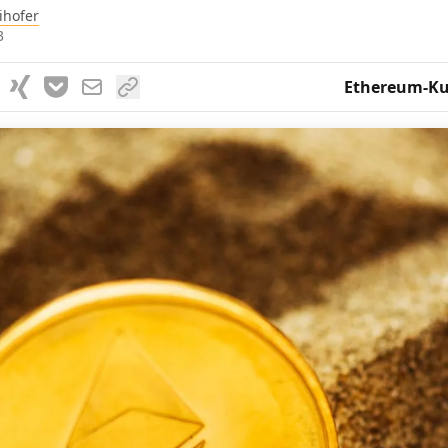
ihofer
3
Ethereum-Ku