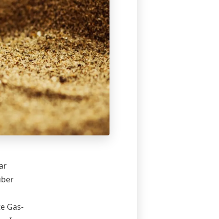
ar
über
te Gas-