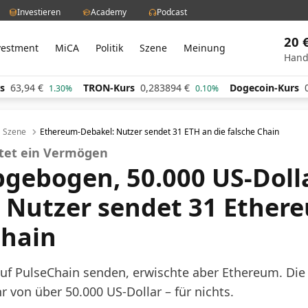
Investieren
Academy
Podcast
20 
vestment
MiCA
Politik
Szene
Meinung
Hand
TRON-Kurs
0,283894
€
Dogecoin-Kurs
0,060554
€
1.30%
0.10%
Szene
Ethereum-Debakel: Nutzer sendet 31 ETH an die falsche Chain
ostet ein Vermögen
bgebogen, 50.000 US-Doll
: Nutzer sendet 31 Ether
Chain
auf PulseChain senden, erwischte aber Ethereum. Die 
 von über 50.000 US-Dollar – für nichts.