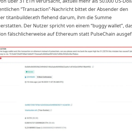
on über 31 ETH verursacht, aktuell mehr als 50.000 US-Dolla
fentlichen “Transaction”-Nachricht bittet der Absender den
r titanbuilder.eth flehend darum, ihm die Summe
erstatten. Der Nutzer spricht von einem “buggy wallet”, das
ion fälschlicherweise auf Ethereum statt PulseChain ausge