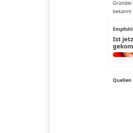
Gründe
bekannt 
Empfohl
Ist je
geko
Quellen