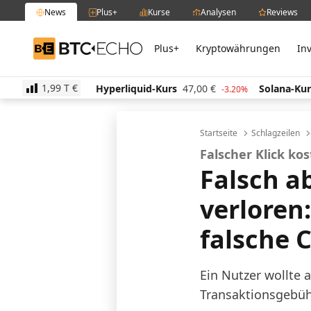
News
Plus+
Kurse
Analysen
Reviews
Plus+
Kryptowährungen
In
BTC-ECHO
1,99 T
€
€
Hyperliquid-Kurs
47,00
€
Solana-Kurs
63,94
€
0.40%
-3.20%
Startseite
Schlagzeilen
Falscher Klick k
Falsch a
verloren
falsche 
Ein Nutzer wollte 
Transaktionsgebühr