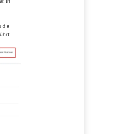
r. In
 die
führt