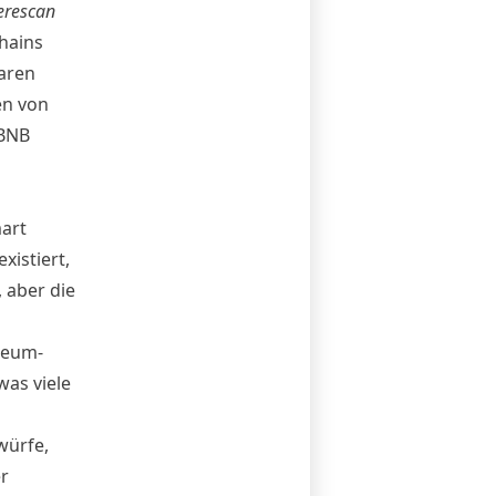
herescan
Chains
aren
en von
 BNB
art
xistiert,
 aber die
reum-
was viele
würfe,
r