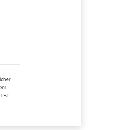
icher
dem
test.